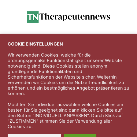
Anzeigen
COOKIE EINSTELLUNGEN
Wir verwenden Cookies, welche für die
ordnungsgemäße Funktionsfähigkeit unserer Website
Entdecken Sie die hochwertigen
notwendig sind. Diese Cookies stellen anonym
Nahrungsergänungsprodukte der Firma
Natura Vitalis
grundlegende Funktionalitäten und
Sicherheitsfunktionen der Website sicher. Weiterhin
Jahn & Partner Versicherungsmakler GmbH
-
verwenden wir Cookies um die Nutzerfreundlichkeit zu
Versicherungen und Finanzdienstleistungen seit 1986 -
erhöhen und ein bestmögliches Angebot präsentieren zu
Professioneller Rundumschutz seit über 30 Jahren.
können.
Möchten Sie individuell auswählen welche Cookies am
besten für Sie geeignet sind dann klicken Sie bitte auf
den Button "INDIVIDUELL ANPASSEN". Durch Klick auf
Impressum
Nutzungsbedingungen
"ZUSTIMMEN" stimmen Sie der Verwendung aller
Cookies zu.
Datenschutzerklärung
Therapeutenkatalog
Über uns