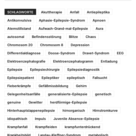
SCHLAGWORTE
Akuttherapie
Anfall
Antiepileptika
Antikonvulsiva
Aphasie-Epilepsie-Syndrom
Apnoen
Atemstillstand
Aufwach-Grand-mal-Epilepsie
Aura
autosomal
Befindensstörung
Blitze
Chaos
Chromosom 20
Chromosom 8
Depression
Differentialdiagnose
Doose-Syndrom
Dravet-Syndrom
EEG
Elektroenzephalografie
Elektroenzephalogramm
Entladung
Epilepsie
Epilepsiechirurgie
Epilepsiediagnostik
Epilepsiepatient
Epileptiker
epileptisch
Fallsucht
Fieberkrämpfe
Gefäßmissbildung
Gehirn
Gelegenheitsanfälle
generalisierte-Epilepsie
genetisch
genuine
Gewitter
herdförmige-Epilepsie
Hinterhauptslappenepilepsie
hirnorganisch
Hirnstromkurve
idiopathisch
Impuls
Juvenile Absence-Epilepsie
Krampfanfall
Krampfleiden
krampfunterdrückend
Krankheitsbild
Landau-Kleffner-Syndrom
metabolisch