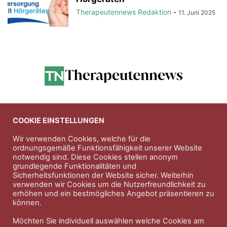
Therapeutennews Redaktion
-
11. Juni 2025
Anzeigen
COOKIE EINSTELLUNGEN
Wir verwenden Cookies, welche für die
ordnungsgemäße Funktionsfähigkeit unserer Website
Entdecken Sie die hochwertigen
notwendig sind. Diese Cookies stellen anonym
Nahrungsergänungsprodukte der Firma
Natura Vitalis
grundlegende Funktionalitäten und
Sicherheitsfunktionen der Website sicher. Weiterhin
Jahn & Partner Versicherungsmakler GmbH
-
verwenden wir Cookies um die Nutzerfreundlichkeit zu
Versicherungen und Finanzdienstleistungen seit 1986 -
erhöhen und ein bestmögliches Angebot präsentieren zu
Professioneller Rundumschutz seit über 30 Jahren.
können.
Möchten Sie individuell auswählen welche Cookies am