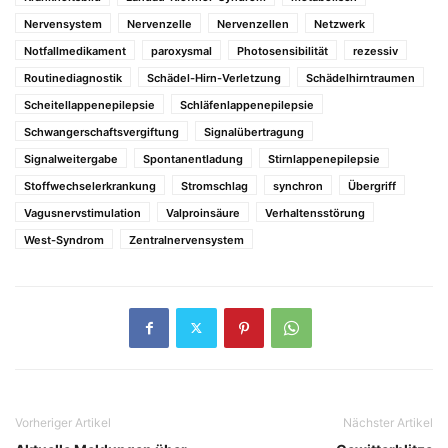
Nervensystem
Nervenzelle
Nervenzellen
Netzwerk
Notfallmedikament
paroxysmal
Photosensibilität
rezessiv
Routinediagnostik
Schädel-Hirn-Verletzung
Schädelhirntraumen
Scheitellappenepilepsie
Schläfenlappenepilepsie
Schwangerschaftsvergiftung
Signalübertragung
Signalweitergabe
Spontanentladung
Stirnlappenepilepsie
Stoffwechselerkrankung
Stromschlag
synchron
Übergriff
Vagusnervstimulation
Valproinsäure
Verhaltensstörung
West-Syndrom
Zentralnervensystem
Vorheriger Artikel
Nächster Artikel