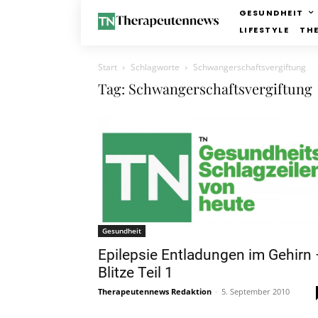
GESUNDHEIT
LIFESTYLE
TH
Start
Schlagworte
Schwangerschaftsvergiftung
Tag: Schwangerschaftsvergiftung
Gesundheit
Epilepsie Entladungen im Gehirn
Blitze Teil 1
Therapeutennews Redaktion
-
5. September 2010