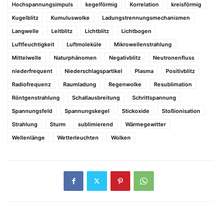
Hochspannungsimpuls
kegelförmig
Korrelation
kreisförmig
Kugelblitz
Kumuluswolke
Ladungstrennungsmechanismen
Langwelle
Leitblitz
Lichtblitz
Lichtbogen
Luftfeuchtigkeit
Luftmoleküle
Mikrowellenstrahlung
Mittelwelle
Naturphänomen
Negativblitz
Neutronenfluss
niederfrequent
Niederschlagspartikel
Plasma
Positivblitz
Radiofrequenz
Raumladung
Regenwolke
Resublimation
Röntgenstrahlung
Schallausbreitung
Schrittspannung
Spannungsfeld
Spannungskegel
Stickoxide
Stoßionisation
Strahlung
Sturm
sublimierend
Wärmegewitter
Wellenlänge
Wetterleuchten
Wolken