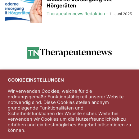
Hörgeräten
Therapeutennews Redaktion
-
11. Juni 2025
Anzeigen
COOKIE EINSTELLUNGEN
Wir verwenden Cookies, welche für die
ordnungsgemäße Funktionsfähigkeit unserer Website
Entdecken Sie die hochwertigen
notwendig sind. Diese Cookies stellen anonym
Nahrungsergänungsprodukte der Firma
Natura Vitalis
grundlegende Funktionalitäten und
Sicherheitsfunktionen der Website sicher. Weiterhin
Jahn & Partner Versicherungsmakler GmbH
-
verwenden wir Cookies um die Nutzerfreundlichkeit zu
Versicherungen und Finanzdienstleistungen seit 1986 -
erhöhen und ein bestmögliches Angebot präsentieren zu
Professioneller Rundumschutz seit über 30 Jahren.
können.