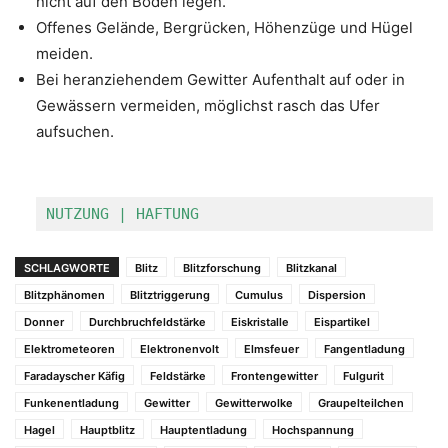
nicht auf den Boden legen.
Offenes Gelände, Bergrücken, Höhenzüge und Hügel
meiden.
Bei heranziehendem Gewitter Aufenthalt auf oder in
Gewässern vermeiden, möglichst rasch das Ufer
aufsuchen.
NUTZUNG | HAFTUNG
SCHLAGWORTE
Blitz
Blitzforschung
Blitzkanal
Blitzphänomen
Blitztriggerung
Cumulus
Dispersion
Donner
Durchbruchfeldstärke
Eiskristalle
Eispartikel
Elektrometeoren
Elektronenvolt
Elmsfeuer
Fangentladung
Faradayscher Käfig
Feldstärke
Frontengewitter
Fulgurit
Funkenentladung
Gewitter
Gewitterwolke
Graupelteilchen
Hagel
Hauptblitz
Hauptentladung
Hochspannung