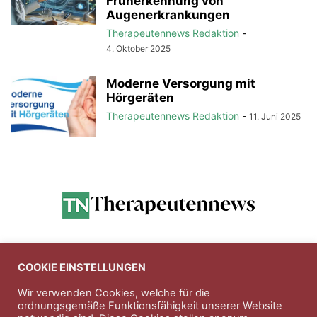
Früherkennung von
Augenerkrankungen
Therapeutennews Redaktion
-
4. Oktober 2025
Moderne Versorgung mit
Hörgeräten
Therapeutennews Redaktion
-
11. Juni 2025
Anzeigen
COOKIE EINSTELLUNGEN
Wir verwenden Cookies, welche für die
ordnungsgemäße Funktionsfähigkeit unserer Website
Entdecken Sie die hochwertigen