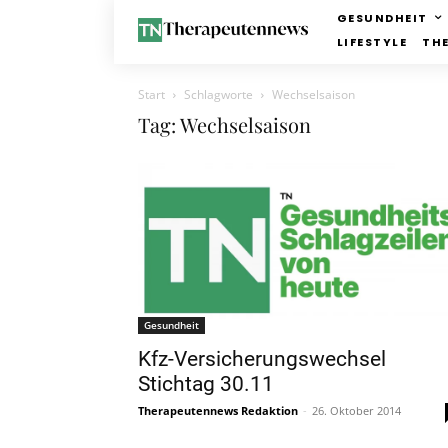
GESUNDHEIT
LIFESTYLE
TH
Start
Schlagworte
Wechselsaison
Tag: Wechselsaison
Gesundheit
Kfz-Versicherungswechsel
Stichtag 30.11
Therapeutennews Redaktion
-
26. Oktober 2014