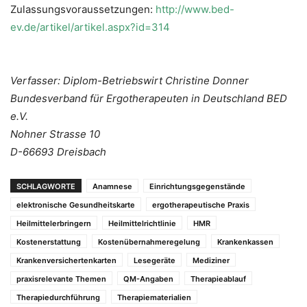
Zulassungsvoraussetzungen:
http://www.bed-
ev.de/artikel/artikel.aspx?id=314
Verfasser: Diplom-Betriebswirt Christine Donner
Bundesverband für Ergotherapeuten in Deutschland BED
e.V.
Nohner Strasse 10
D-66693 Dreisbach
SCHLAGWORTE
Anamnese
Einrichtungsgegenstände
elektronische Gesundheitskarte
ergotherapeutische Praxis
Heilmittelerbringern
Heilmittelrichtlinie
HMR
Kostenerstattung
Kostenübernahmeregelung
Krankenkassen
Krankenversichertenkarten
Lesegeräte
Mediziner
praxisrelevante Themen
QM-Angaben
Therapieablauf
Therapiedurchführung
Therapiematerialien