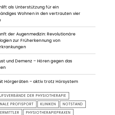
ift als Unterstützung für ein
tändiges Wohnen in den vertrauten vier
n
unft der Augenmedizin: Revolutionäre
ogien zur Früherkennung von
rkrankungen
ust und Demenz – Hören gegen das
sen
it Hörgeräten – aktiv trotz Hörsystem
UFSVERBÄNDE DER PHYSIOTHERAPIE
ONALE PROFISPORT
KLINIKEN
NOTSTAND
ERMITTLER
PHYSIOTHERAPIEPRAXEN