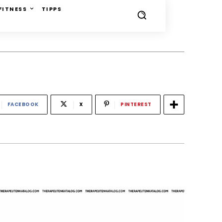
FITNESS
TIPPS
FACEBOOK
X
PINTEREST
-