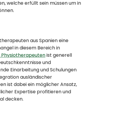
n, welche erfüllt sein müssen um in
önnen.
otherapeuten aus Spanien eine
ngel in diesem Bereich in
r Physiotherapeuten
ist generell
 Deutschkenntnisse und
ende Einarbeitung und Schulungen
egration ausländischer
n ist dabei ein möglicher Ansatz,
icher Expertise profitieren und
nal decken.