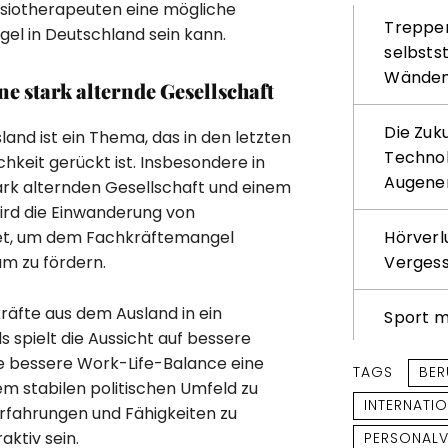
siotherapeuten eine mögliche
Treppenl
el in Deutschland sein kann.
selbsts
Wände
 stark alternde Gesellschaft
Die Zuk
nd ist ein Thema, das in den letzten
Technol
hkeit gerückt ist. Insbesondere in
Augene
ark alternden Gesellschaft und einem
wird die Einwanderung von
Hörverl
tet, um dem Fachkräftemangel
Verges
m zu fördern.
räfte aus dem Ausland in ein
Sport m
spielt die Aussicht auf bessere
e bessere Work-Life-Balance eine
TAGS
BER
nem stabilen politischen Umfeld zu
INTERNATI
Erfahrungen und Fähigkeiten zu
ktiv sein.
PERSONALV