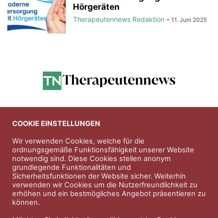
Hörgeräten
Therapeutennews Redaktion
-
11. Juni 2025
Anzeigen
COOKIE EINSTELLUNGEN
Wir verwenden Cookies, welche für die
ordnungsgemäße Funktionsfähigkeit unserer Website
Entdecken Sie die hochwertigen
notwendig sind. Diese Cookies stellen anonym
Nahrungsergänungsprodukte der Firma
Natura Vitalis
grundlegende Funktionalitäten und
Sicherheitsfunktionen der Website sicher. Weiterhin
Jahn & Partner Versicherungsmakler GmbH
-
verwenden wir Cookies um die Nutzerfreundlichkeit zu
Versicherungen und Finanzdienstleistungen seit 1986 -
erhöhen und ein bestmögliches Angebot präsentieren zu
Professioneller Rundumschutz seit über 30 Jahren.
können.