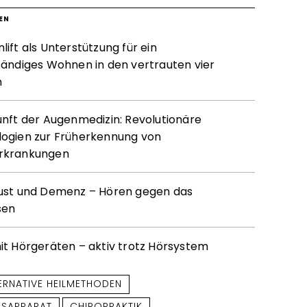
EN
ift als Unterstützung für ein
tändiges Wohnen in den vertrauten vier
n
unft der Augenmedizin: Revolutionäre
ogien zur Früherkennung von
rkrankungen
ust und Demenz – Hören gegen das
sen
it Hörgeräten – aktiv trotz Hörsystem
ERNATIVE HEILMETHODEN
SAPPARAT
CHIROPRAKTIK