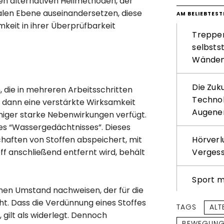
en alternativen Heilmethoden, der
alen Ebene auseinandersetzen, diese
AM BELIEBTEST
keit in ihrer Überprüfbarkeit
Treppenl
selbsts
Wände
Die Zuk
 die in mehreren Arbeitsschritten
Technol
 dann eine verstärkte Wirksamkeit
Augene
eniger starke Nebenwirkungen verfügt.
nes “Wassergedächtnisses”. Dieses
Hörverl
chaften von Stoffen abspeichert, mit
Verges
f anschließend entfernt wird, behält
Sport m
nen Umstand nachweisen, der für die
ht. Dass die Verdünnung eines Stoffes
TAGS
ALT
 gilt als widerlegt. Dennoch
BEWEGUNG