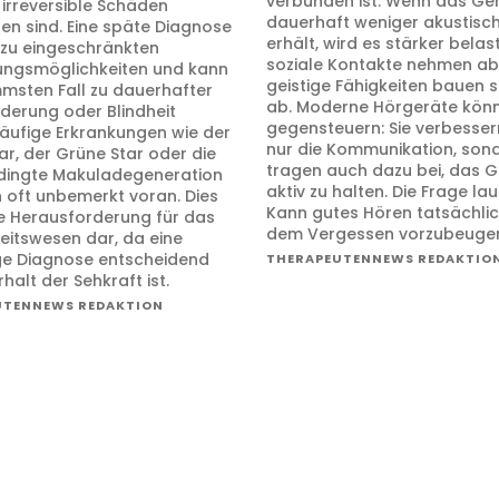
verbunden ist. Wenn das Geh
s irreversible Schäden
dauerhaft weniger akustisch
ten sind. Eine späte Diagnose
erhält, wird es stärker belast
t zu eingeschränkten
soziale Kontakte nehmen ab
ngsmöglichkeiten und kann
geistige Fähigkeiten bauen s
mmsten Fall zu dauerhafter
ab. Moderne Hörgeräte könn
derung oder Blindheit
gegensteuern: Sie verbesser
Häufige Erkrankungen wie der
nur die Kommunikation, son
ar, der Grüne Star oder die
tragen auch dazu bei, das G
dingte Makuladegeneration
aktiv zu halten. Die Frage lau
n oft unbemerkt voran. Dies
Kann gutes Hören tatsächlic
ine Herausforderung für das
dem Vergessen vorzubeuge
itswesen dar, da eine
ige Diagnose entscheidend
THERAPEUTENNEWS REDAKTIO
rhalt der Sehkraft ist.
UTENNEWS REDAKTION