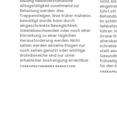
bislang selbstverständliche
nicht, bi
Alltagstätigkeit zunehmend zur
eingetre
Belastung werden: das
führt of
Treppensteigen. Was früher mühelos
Behandlu
bewältigt wurde, kann durch
im schli
eingeschränkte Beweglichkeit,
Sehbehin
Gelenkbeschwerden oder nach einer
führen. 
Erkrankung zu einer täglichen
Graue St
Herausforderung werden. Nicht
altersbe
selten werden einzelne Etagen nur
schreite
noch selten genutzt oder wichtige
stellt e
Wohnbereiche sind nur unter
Gesundhe
erheblicher Anstrengung erreichbar.
frühzeit
für den E
THERAPEUTENNEWS REDAKTION
THERAPE