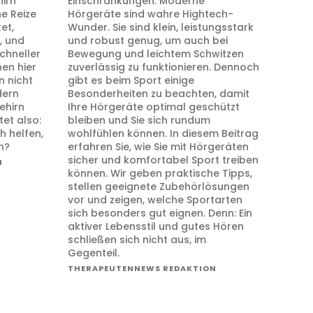
irn
Einschränkungen. Moderne
e Reize
Hörgeräte sind wahre Hightech-
et,
Wunder. Sie sind klein, leistungsstark
, und
und robust genug, um auch bei
chneller
Bewegung und leichtem Schwitzen
en hier
zuverlässig zu funktionieren. Dennoch
n nicht
gibt es beim Sport einige
dern
Besonderheiten zu beachten, damit
ehirn
Ihre Hörgeräte optimal geschützt
tet also:
bleiben und Sie sich rundum
h helfen,
wohlfühlen können. In diesem Beitrag
n?
erfahren Sie, wie Sie mit Hörgeräten
sicher und komfortabel Sport treiben
N
können. Wir geben praktische Tipps,
stellen geeignete Zubehörlösungen
vor und zeigen, welche Sportarten
sich besonders gut eignen. Denn: Ein
aktiver Lebensstil und gutes Hören
schließen sich nicht aus, im
Gegenteil.
THERAPEUTENNEWS REDAKTION