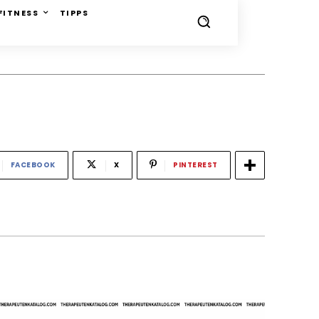
FITNESS
TIPPS
FACEBOOK
X
PINTEREST
-