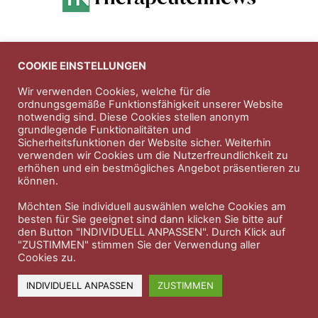
Anzeigen
COOKIE EINSTELLUNGEN
Wir verwenden Cookies, welche für die
Entdecken Sie die hochwertigen
ordnungsgemäße Funktionsfähigkeit unserer Website
notwendig sind. Diese Cookies stellen anonym
Nahrungsergänungsprodukte der Firma
Natura Vitalis
grundlegende Funktionalitäten und
Sicherheitsfunktionen der Website sicher. Weiterhin
Jahn & Partner Versicherungsmakler GmbH
-
verwenden wir Cookies um die Nutzerfreundlichkeit zu
Versicherungen und Finanzdienstleistungen seit 1986 -
erhöhen und ein bestmögliches Angebot präsentieren zu
Professioneller Rundumschutz seit über 30 Jahren.
können.
Möchten Sie individuell auswählen welche Cookies am
besten für Sie geeignet sind dann klicken Sie bitte auf
den Button "INDIVIDUELL ANPASSEN". Durch Klick auf
Impressum
Nutzungsbedingungen
"ZUSTIMMEN" stimmen Sie der Verwendung aller
Cookies zu.
Datenschutzerklärung
Therapeutenkatalog
Über uns
INDIVIDUELL ANPASSEN
ZUSTIMMEN
© 2023 Therapeutennews.de