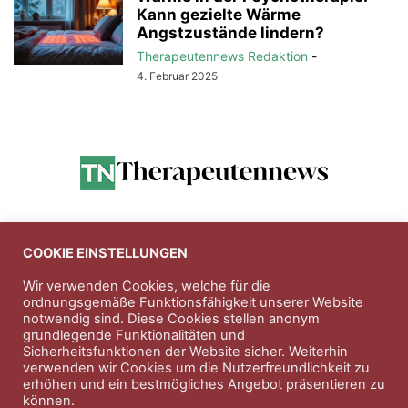
Kann gezielte Wärme
Angstzustände lindern?
Therapeutennews Redaktion
-
4. Februar 2025
Anzeigen
COOKIE EINSTELLUNGEN
Wir verwenden Cookies, welche für die
ordnungsgemäße Funktionsfähigkeit unserer Website
Entdecken Sie die hochwertigen
notwendig sind. Diese Cookies stellen anonym
Nahrungsergänungsprodukte der Firma
Natura Vitalis
grundlegende Funktionalitäten und
Sicherheitsfunktionen der Website sicher. Weiterhin
Jahn & Partner Versicherungsmakler GmbH
-
verwenden wir Cookies um die Nutzerfreundlichkeit zu
Versicherungen und Finanzdienstleistungen seit 1986 -
erhöhen und ein bestmögliches Angebot präsentieren zu
Professioneller Rundumschutz seit über 30 Jahren.
können.