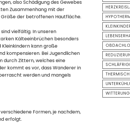
rungen, also Schädigung des Gewebes
HERZKREIS
rekten Zusammenhang mit der
 Größe der betroffenen Hautfläche.
HYPOTHERM
KLEINKINDE
ind vielfältig. In unseren
LEBENSERH
starken Kälteeinbrüchen besonders
OBDACHLO
 Kleinkindern kann große
nd kompensieren. Bei Jugendlichen
REDUZIERU
 durch Zittern, welches eine
SCHLÄFRIG
er kommt es vor, dass Wanderer in
THERMISCH
berrascht werden und mangels
UNTERKÜH
WITTERUN
i verschiedene Formen, je nachdem,
d erfolgt.