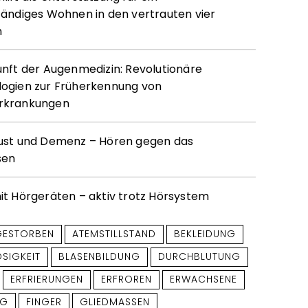
tändiges Wohnen in den vertrauten vier
n
unft der Augenmedizin: Revolutionäre
ogien zur Früherkennung von
rkrankungen
ust und Demenz – Hören gegen das
sen
it Hörgeräten – aktiv trotz Hörsystem
GESTORBEN
ATEMSTILLSTAND
BEKLEIDUNG
SIGKEIT
BLASENBILDUNG
DURCHBLUTUNG
ERFRIERUNGEN
ERFROREN
ERWACHSENE
NG
FINGER
GLIEDMASSEN