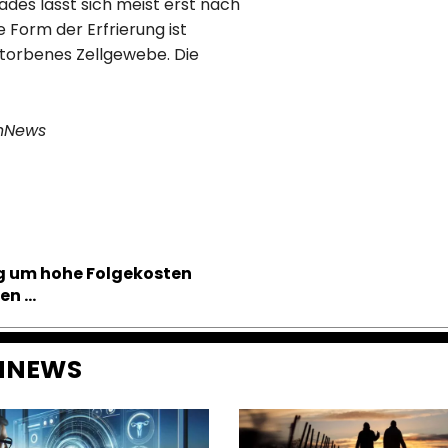
des lässt sich meist erst nach
 Form der Erfrierung ist
storbenes Zellgewebe. Die
nNews
eg um hohe Folgekosten
en …
ENNEWS