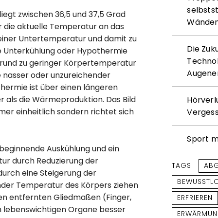
selbsts
egt zwischen 36,5 und 37,5 Grad
Wände
r die aktuelle Temperatur an das
 einer Untertemperatur und damit zu
Die Zuk
e Unterkühlung oder Hypothermie
Technol
fgrund zu geringer Körpertemperatur
Augene
se nasser oder unzureichender
thermie ist über einen längeren
als die Wärmeproduktion. Das Bild
Hörverl
mmer einheitlich sondern richtet sich
Verges
Sport m
 beginnende Auskühlung und ein
ur durch Reduzierung der
TAGS
AB
durch eine Steigerung der
BEWUSSTLO
ender Temperatur des Körpers ziehen
en entfernten Gliedmaßen (Finger,
ERFRIEREN
 lebenswichtigen Organe besser
ERWÄRMU