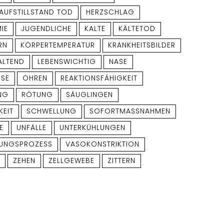
LAUFSTILLSTAND TOD
HERZSCHLAG
IE
JUGENDLICHE
KALTE
KÄLTETOD
RN
KÖRPERTEMPERATUR
KRANKHEITSBILDER
ALTEND
LEBENSWICHTIG
NASE
SE
OHREN
REAKTIONSFÄHIGKEIT
NG
RÖTUNG
SÄUGLINGEN
KEIT
SCHWELLUNG
SOFORTMASSNAHMEN
E
UNFÄLLE
UNTERKÜHLUNGEN
LUNGSPROZESS
VASOKONSTRIKTION
G
ZEHEN
ZELLGEWEBE
ZITTERN