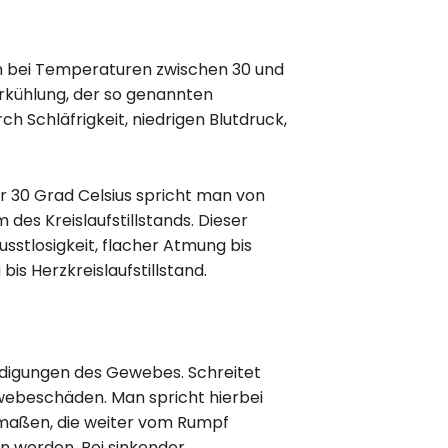
an bei Temperaturen zwischen 30 und
rkühlung, der so genannten
h Schläfrigkeit, niedrigen Blutdruck,
r 30 Grad Celsius spricht man von
es Kreislaufstillstands. Dieser
sstlosigkeit, flacher Atmung bis
is Herzkreislaufstillstand.
hädigungen des Gewebes. Schreitet
webeschäden. Man spricht hierbei
edmaßen, die weiter vom Rumpf
en werden. Bei sinkender