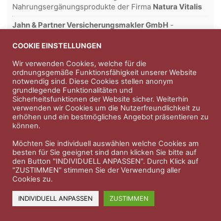
Nahrungsergänungsprodukte der Firma
Natura Vitalis
Jahn & Partner Versicherungsmakler GmbH
-
Versicherungen und Finanzdienstleistungen seit 1986 -
Professioneller Rundumschutz seit über 30 Jahren.
COOKIE EINSTELLUNGEN
Wir verwenden Cookies, welche für die
ordnungsgemäße Funktionsfähigkeit unserer Website
notwendig sind. Diese Cookies stellen anonym
Impressum
Nutzungsbedingungen
grundlegende Funktionalitäten und
Sicherheitsfunktionen der Website sicher. Weiterhin
Datenschutzerklärung
Therapeutenkatalog
Über uns
verwenden wir Cookies um die Nutzerfreundlichkeit zu
erhöhen und ein bestmögliches Angebot präsentieren zu
können.
© 2023 Therapeutennews.de
Möchten Sie individuell auswählen welche Cookies am
besten für Sie geeignet sind dann klicken Sie bitte auf
den Button "INDIVIDUELL ANPASSEN". Durch Klick auf
"ZUSTIMMEN" stimmen Sie der Verwendung aller
Cookies zu.
INDIVIDUELL ANPASSEN
ZUSTIMMEN