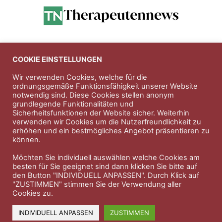
Anzeigen
COOKIE EINSTELLUNGEN
Wir verwenden Cookies, welche für die
ordnungsgemäße Funktionsfähigkeit unserer Website
Entdecken Sie die hochwertigen
notwendig sind. Diese Cookies stellen anonym
Nahrungsergänungsprodukte der Firma
Natura Vitalis
grundlegende Funktionalitäten und
Sicherheitsfunktionen der Website sicher. Weiterhin
Jahn & Partner Versicherungsmakler GmbH
-
verwenden wir Cookies um die Nutzerfreundlichkeit zu
Versicherungen und Finanzdienstleistungen seit 1986 -
erhöhen und ein bestmögliches Angebot präsentieren zu
Professioneller Rundumschutz seit über 30 Jahren.
können.
Möchten Sie individuell auswählen welche Cookies am
besten für Sie geeignet sind dann klicken Sie bitte auf
den Button "INDIVIDUELL ANPASSEN". Durch Klick auf
Impressum
Nutzungsbedingungen
"ZUSTIMMEN" stimmen Sie der Verwendung aller
Cookies zu.
Datenschutzerklärung
Therapeutenkatalog
Über uns
INDIVIDUELL ANPASSEN
ZUSTIMMEN
© 2023 Therapeutennews.de