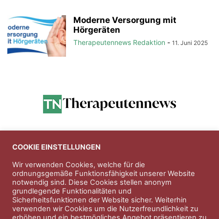
Moderne Versorgung mit
Hörgeräten
Therapeutennews Redaktion
-
11. Juni 2025
Anzeigen
COOKIE EINSTELLUNGEN
Wir verwenden Cookies, welche für die
ordnungsgemäße Funktionsfähigkeit unserer Website
Entdecken Sie die hochwertigen
notwendig sind. Diese Cookies stellen anonym
Nahrungsergänungsprodukte der Firma
Natura Vitalis
grundlegende Funktionalitäten und
Sicherheitsfunktionen der Website sicher. Weiterhin
Jahn & Partner Versicherungsmakler GmbH
-
verwenden wir Cookies um die Nutzerfreundlichkeit zu
Versicherungen und Finanzdienstleistungen seit 1986 -
erhöhen und ein bestmögliches Angebot präsentieren zu