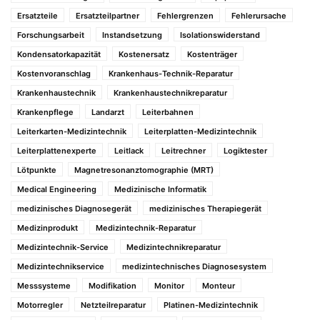
Ersatzteile
Ersatzteilpartner
Fehlergrenzen
Fehlerursache
Forschungsarbeit
Instandsetzung
Isolationswiderstand
Kondensatorkapazität
Kostenersatz
Kostenträger
Kostenvoranschlag
Krankenhaus-Technik-Reparatur
Krankenhaustechnik
Krankenhaustechnikreparatur
Krankenpflege
Landarzt
Leiterbahnen
Leiterkarten-Medizintechnik
Leiterplatten-Medizintechnik
Leiterplattenexperte
Leitlack
Leitrechner
Logiktester
Lötpunkte
Magnetresonanztomographie (MRT)
Medical Engineering
Medizinische Informatik
medizinisches Diagnosegerät
medizinisches Therapiegerät
Medizinprodukt
Medizintechnik-Reparatur
Medizintechnik-Service
Medizintechnikreparatur
Medizintechnikservice
medizintechnisches Diagnosesystem
Messsysteme
Modifikation
Monitor
Monteur
Motorregler
Netzteilreparatur
Platinen-Medizintechnik