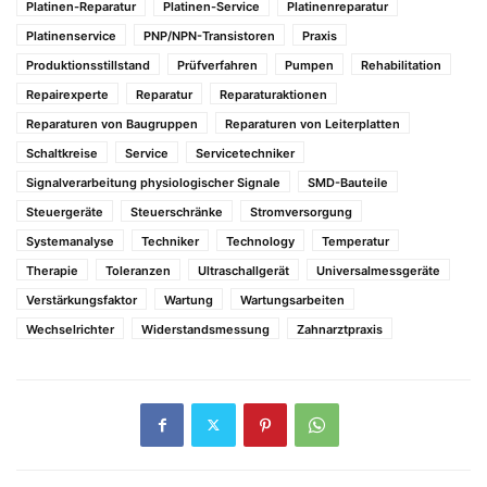
Platinen-Reparatur
Platinen-Service
Platinenreparatur
Platinenservice
PNP/NPN-Transistoren
Praxis
Produktionsstillstand
Prüfverfahren
Pumpen
Rehabilitation
Repairexperte
Reparatur
Reparaturaktionen
Reparaturen von Baugruppen
Reparaturen von Leiterplatten
Schaltkreise
Service
Servicetechniker
Signalverarbeitung physiologischer Signale
SMD-Bauteile
Steuergeräte
Steuerschränke
Stromversorgung
Systemanalyse
Techniker
Technology
Temperatur
Therapie
Toleranzen
Ultraschallgerät
Universalmessgeräte
Verstärkungsfaktor
Wartung
Wartungsarbeiten
Wechselrichter
Widerstandsmessung
Zahnarztpraxis