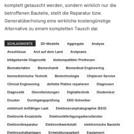
komplett getauscht werden, sondern wirklich nur die
betroffenen Bauteile, stellt die Reparatur bzw.
Generalüberholung eine wirkliche kostengünstige
Alternative zu einem kompletten Tausch dar.
SCHLAGWORTE
3D-Modelle
Aggregate
Analyse
Anschlüsse
Arzt auf dem Land
Arztpraxis
bildgebende Diagnostik
biokompatibler Prothesen
Biomaterialien
Biomechanik
Biomedical Engineering
biomedizinische Technik
Biotechnologie
Chiplevel-Service
Clinical Engineering
defekte Platine reparieren
Diagnosen
Diagnostik
Dienstleistungen
Digitaltechnik
Diodentest
Drucker
Durchgangsprüfung
EKG-Schreiber
elektrisch leitfähiger Lack
Elektroenzephalographie (EEG)
Elektronik-Ersatzteile
Elektronikfertigungsdienstleister
Elektronikreparatur
Elektronikwerkstatt
elektronische Bauteile
Elektroschaltanlagen
Entwicklungsarbeit
Equipment