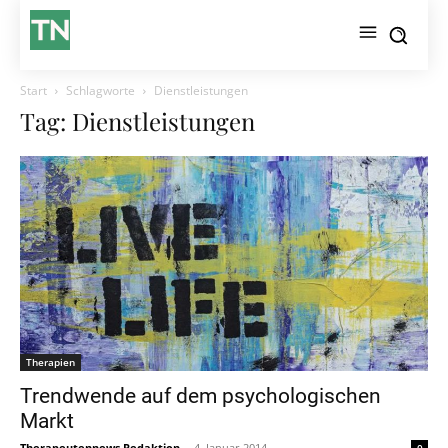
Start
Schlagworte
Dienstleistungen
Tag: Dienstleistungen
Therapien
Trendwende auf dem psychologischen
Markt
Therapeutennews Redaktion
-
4. Januar 2014
0