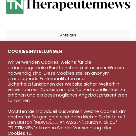
Anzeigen
COOKIE EINSTELLUNGEN
Die richtigen Versicherungen für Krankengymnasten
und
Physiotherapeuten
Wir verwenden Cookies, welche für die
ordnungsgemäße Funktionsfähigkeit unserer Website
Jahn & Partner Versicherungsmakler GmbH
|
notwendig sind. Diese Cookies stellen anonym
Versicherungen | Finanzdienstleistungen |
grundlegende Funktionalitäten und
Rundumschutz seit über 35 Jahren
Sicherheitsfunktionen der Website sicher. Weiterhin
verwenden wir Cookies um die Nutzerfreundlichkeit zu
Medizingeräte und Systeme Reparatur |
erhöhen und ein bestmögliches Angebot präsentieren
Instandsetzung | Überarbeitung Reparaturservice seit
zu können.
1993
Schnecke Elektronik
Möchten Sie individuell auswählen welche Cookies am
besten für Sie geeignet sind dann klicken Sie bitte auf
den Button "INDIVIDUELL ANPASSEN". Durch Klick auf
"ZUSTIMMEN" stimmen Sie der Verwendung aller
Impressum
Nutzungsbedingungen
Cookies zu.