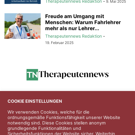
Therapeutennews Redaktion
-
9. Mai 2025
Freude am Umgang mit
Menschen: Warum Fahrlehrer
mehr als nur Lehrer...
Therapeutennews Redaktion
-
19. Februar 2025
Anzeigen
COOKIE EINSTELLUNGEN
Wir verwenden Cookies, welche für die
ordnungsgemäße Funktionsfähigkeit unserer Website
Entdecken Sie die hochwertigen
notwendig sind. Diese Cookies stellen anonym
Nahrungsergänungsprodukte der Firma
Natura Vitalis
grundlegende Funktionalitäten und
Sicherheitsfunktionen der Website sicher. Weiterhin