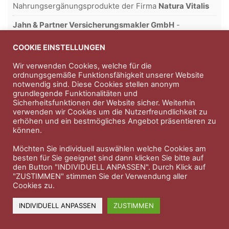
Nahrungsergänungsprodukte der Firma
Natura Vitalis
Jahn & Partner Versicherungsmakler GmbH
-
Versicherungen und Finanzdienstleistungen seit 1986 -
Professioneller Rundumschutz seit über 30 Jahren.
COOKIE EINSTELLUNGEN
Wir verwenden Cookies, welche für die
ordnungsgemäße Funktionsfähigkeit unserer Website
notwendig sind. Diese Cookies stellen anonym
Impressum
Nutzungsbedingungen
grundlegende Funktionalitäten und
Sicherheitsfunktionen der Website sicher. Weiterhin
Datenschutzerklärung
Therapeutenkatalog
Über uns
verwenden wir Cookies um die Nutzerfreundlichkeit zu
erhöhen und ein bestmögliches Angebot präsentieren zu
können.
© 2023 Therapeutennews.de
Möchten Sie individuell auswählen welche Cookies am
besten für Sie geeignet sind dann klicken Sie bitte auf
den Button "INDIVIDUELL ANPASSEN". Durch Klick auf
"ZUSTIMMEN" stimmen Sie der Verwendung aller
Cookies zu.
INDIVIDUELL ANPASSEN
ZUSTIMMEN