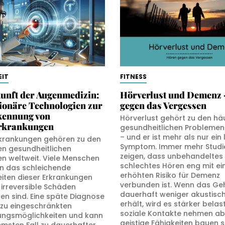
IT
FITNESS
unft der Augenmedizin:
Hörverlust und Demenz 
ionäre Technologien zur
gegen das Vergessen
kennung von
Hörverlust gehört zu den hä
rkrankungen
gesundheitlichen Problemen 
– und er ist mehr als nur ein 
krankungen gehören zu den
Symptom. Immer mehr Studi
en gesundheitlichen
zeigen, dass unbehandeltes
n weltweit. Viele Menschen
schlechtes Hören eng mit e
 das schleichende
erhöhten Risiko für Demenz
eiten dieser Erkrankungen
verbunden ist. Wenn das Geh
s irreversible Schäden
dauerhaft weniger akustisch
ten sind. Eine späte Diagnose
erhält, wird es stärker belast
t zu eingeschränkten
soziale Kontakte nehmen ab
ngsmöglichkeiten und kann
geistige Fähigkeiten bauen s
mmsten Fall zu dauerhafter