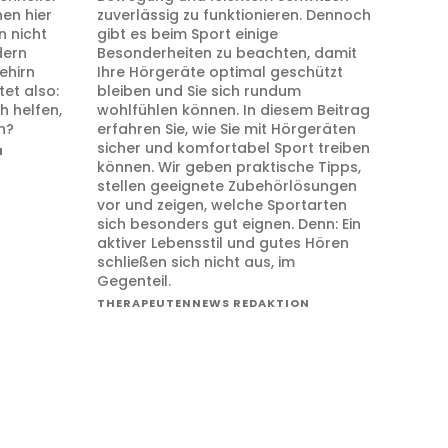
en hier
zuverlässig zu funktionieren. Dennoch
n nicht
gibt es beim Sport einige
dern
Besonderheiten zu beachten, damit
ehirn
Ihre Hörgeräte optimal geschützt
tet also:
bleiben und Sie sich rundum
h helfen,
wohlfühlen können. In diesem Beitrag
n?
erfahren Sie, wie Sie mit Hörgeräten
sicher und komfortabel Sport treiben
N
können. Wir geben praktische Tipps,
stellen geeignete Zubehörlösungen
vor und zeigen, welche Sportarten
sich besonders gut eignen. Denn: Ein
aktiver Lebensstil und gutes Hören
schließen sich nicht aus, im
Gegenteil.
THERAPEUTENNEWS REDAKTION