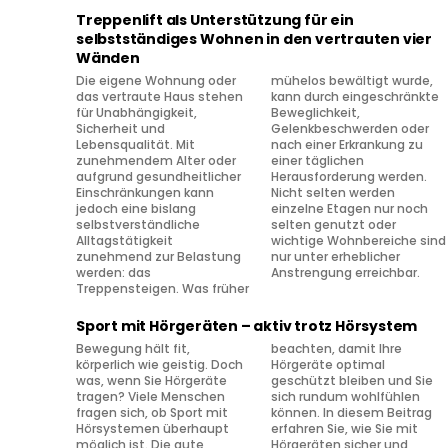
Treppenlift als Unterstützung für ein
selbstständiges Wohnen in den vertrauten vier
Wänden
Die eigene Wohnung oder
mühelos bewältigt wurde,
das vertraute Haus stehen
kann durch eingeschränkte
für Unabhängigkeit,
Beweglichkeit,
Sicherheit und
Gelenkbeschwerden oder
Lebensqualität. Mit
nach einer Erkrankung zu
zunehmendem Alter oder
einer täglichen
aufgrund gesundheitlicher
Herausforderung werden.
Einschränkungen kann
Nicht selten werden
jedoch eine bislang
einzelne Etagen nur noch
selbstverständliche
selten genutzt oder
Alltagstätigkeit
wichtige Wohnbereiche sind
zunehmend zur Belastung
nur unter erheblicher
werden: das
Anstrengung erreichbar.
Treppensteigen. Was früher
Sport mit Hörgeräten – aktiv trotz Hörsystem
Bewegung hält fit,
beachten, damit Ihre
körperlich wie geistig. Doch
Hörgeräte optimal
was, wenn Sie Hörgeräte
geschützt bleiben und Sie
tragen? Viele Menschen
sich rundum wohlfühlen
fragen sich, ob Sport mit
können. In diesem Beitrag
Hörsystemen überhaupt
erfahren Sie, wie Sie mit
möglich ist. Die gute
Hörgeräten sicher und