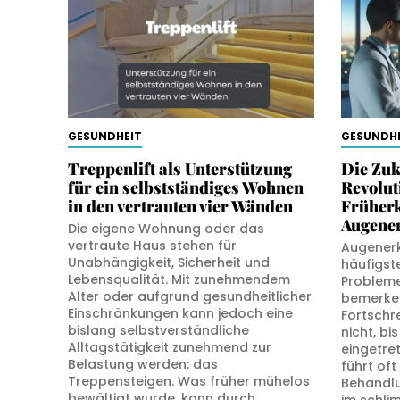
GESUNDHEIT
GESUNDHE
Treppenlift als Unterstützung
Die Zuk
für ein selbstständiges Wohnen
Revolut
in den vertrauten vier Wänden
Früher
Augene
Die eigene Wohnung oder das
vertraute Haus stehen für
Augener
Unabhängigkeit, Sicherheit und
häufigst
Lebensqualität. Mit zunehmendem
Probleme
Alter oder aufgrund gesundheitlicher
bemerken
Einschränkungen kann jedoch eine
Fortschr
bislang selbstverständliche
nicht, bi
Alltagstätigkeit zunehmend zur
eingetre
Belastung werden: das
führt of
Treppensteigen. Was früher mühelos
Behandlu
bewältigt wurde, kann durch
im schli