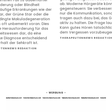
ab. Moderne Hörgeräte könn
derung oder Blindheit
gegensteuern: Sie verbesser
Häufige Erkrankungen wie der
nur die Kommunikation, son
ar, der Grüne Star oder die
tragen auch dazu bei, das G
dingte Makuladegeneration
aktiv zu halten. Die Frage lau
n oft unbemerkt voran. Dies
Kann gutes Hören tatsächlic
ine Herausforderung für das
dem Vergessen vorzubeuge
itswesen dar, da eine
ige Diagnose entscheidend
THERAPEUTENNEWS REDAKTIO
rhalt der Sehkraft ist.
UTENNEWS REDAKTION
- WERBUNG -