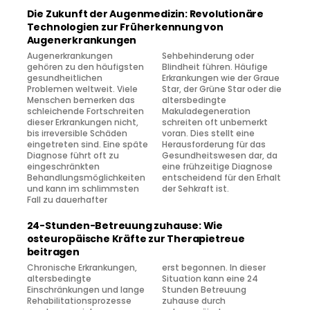
Die Zukunft der Augenmedizin: Revolutionäre
Technologien zur Früherkennung von
Augenerkrankungen
Augenerkrankungen
Sehbehinderung oder
gehören zu den häufigsten
Blindheit führen. Häufige
gesundheitlichen
Erkrankungen wie der Graue
Problemen weltweit. Viele
Star, der Grüne Star oder die
Menschen bemerken das
altersbedingte
schleichende Fortschreiten
Makuladegeneration
dieser Erkrankungen nicht,
schreiten oft unbemerkt
bis irreversible Schäden
voran. Dies stellt eine
eingetreten sind. Eine späte
Herausforderung für das
Diagnose führt oft zu
Gesundheitswesen dar, da
eingeschränkten
eine frühzeitige Diagnose
Behandlungsmöglichkeiten
entscheidend für den Erhalt
und kann im schlimmsten
der Sehkraft ist.
Fall zu dauerhafter
24-Stunden-Betreuung zuhause: Wie
osteuropäische Kräfte zur Therapietreue
beitragen
Chronische Erkrankungen,
erst begonnen. In dieser
altersbedingte
Situation kann eine 24
Einschränkungen und lange
Stunden Betreuung
Rehabilitationsprozesse
zuhause durch