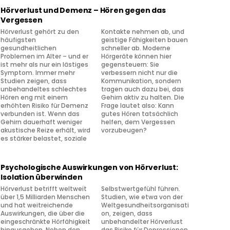
Hörverlust und Demenz – Hören gegen das
Vergessen
Hörverlust gehört zu den
Kontakte nehmen ab, und
häufigsten
geistige Fähigkeiten bauen
gesundheitlichen
schneller ab. Moderne
Problemen im Alter – und er
Hörgeräte können hier
ist mehr als nur ein lästiges
gegensteuern: Sie
Symptom. Immer mehr
verbessern nicht nur die
Studien zeigen, dass
Kommunikation, sondern
unbehandeltes schlechtes
tragen auch dazu bei, das
Hören eng mit einem
Gehirn aktiv zu halten. Die
erhöhten Risiko für Demenz
Frage lautet also: Kann
verbunden ist. Wenn das
gutes Hören tatsächlich
Gehirn dauerhaft weniger
helfen, dem Vergessen
akustische Reize erhält, wird
vorzubeugen?
es stärker belastet, soziale
Psychologische Auswirkungen von Hörverlust:
Isolation überwinden
Hörverlust betrifft weltweit
Selbstwertgefühl führen.
über 1,5 Milliarden Menschen
Studien, wie etwa von der
und hat weitreichende
Weltgesundheitsorganisati
Auswirkungen, die über die
on, zeigen, dass
eingeschränkte Hörfähigkeit
unbehandelter Hörverlust
hinausgehen. Neben den
das Risiko für Depressionen,