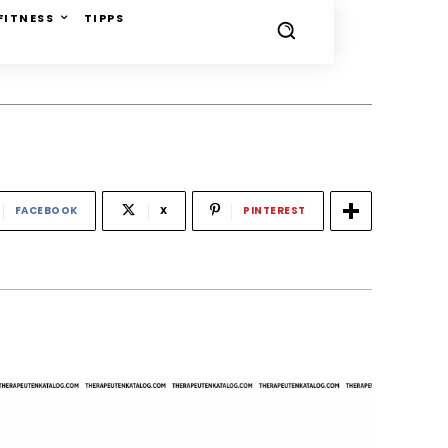
FITNESS
TIPPS
FACEBOOK
X
PINTEREST
-