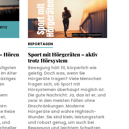
REPORTAGEN
– Hören
Sport mit Hörgeräten – aktiv
trotz Hörsystem
ufigsten
Bewegung hält fit, körperlich wie
im Alter
geistig. Doch was, wenn Sie
lästiges
Hörgeräte tragen? Viele Menschen
en
fragen sich, ob Sport mit
Hörsystemen überhaupt möglich ist.
inem
Die gute Nachricht: Ja, das ist er, und
zwar in den meisten Fällen ohne
irn
Einschränkungen. Moderne
e Reize
Hörgeräte sind wahre Hightech-
et,
Wunder. Sie sind klein, leistungsstark
, und
und robust genug, um auch bei
chneller
Bewegung und leichtem Schwitzen