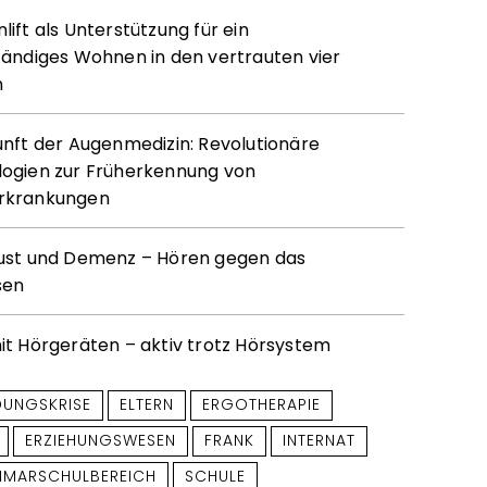
ift als Unterstützung für ein
tändiges Wohnen in den vertrauten vier
n
unft der Augenmedizin: Revolutionäre
ogien zur Früherkennung von
rkrankungen
ust und Demenz – Hören gegen das
sen
it Hörgeräten – aktiv trotz Hörsystem
DUNGSKRISE
ELTERN
ERGOTHERAPIE
ERZIEHUNGSWESEN
FRANK
INTERNAT
IMARSCHULBEREICH
SCHULE