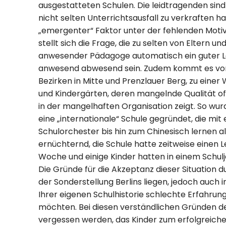
ausgestatteten Schulen. Die leidtragenden sind d
nicht selten Unterrichtsausfall zu verkraften h
„emergenter“ Faktor unter der fehlenden Motiva
stellt sich die Frage, die zu selten von Eltern und 
anwesender Pädagoge automatisch ein guter Le
anwesend abwesend sein. Zudem kommt es vor a
Bezirken in Mitte und Prenzlauer Berg, zu eine
und Kindergärten, deren mangelnde Qualität oft
in der mangelhaften Organisation zeigt. So wur
eine „internationale“ Schule gegründet, die mi
Schulorchester bis hin zum Chinesisch lernen al
ernüchternd, die Schule hatte zeitweise einen
Woche und einige Kinder hatten in einem Schul
Die Gründe für die Akzeptanz dieser Situation d
der Sonderstellung Berlins liegen, jedoch auch i
Ihrer eigenen Schulhistorie schlechte Erfahrun
möchten. Bei diesen verständlichen Gründen der
vergessen werden, das Kinder zum erfolgreiche