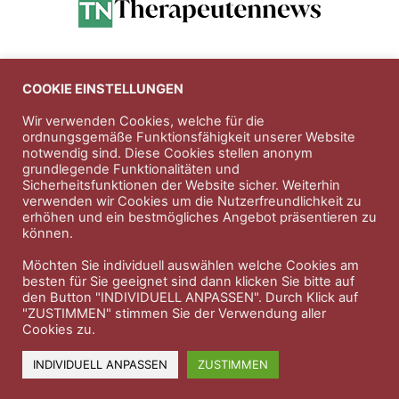
Anzeigen
COOKIE EINSTELLUNGEN
Wir verwenden Cookies, welche für die
ordnungsgemäße Funktionsfähigkeit unserer Website
Entdecken Sie die hochwertigen
notwendig sind. Diese Cookies stellen anonym
Nahrungsergänungsprodukte der Firma
Natura Vitalis
grundlegende Funktionalitäten und
Sicherheitsfunktionen der Website sicher. Weiterhin
Jahn & Partner Versicherungsmakler GmbH
-
verwenden wir Cookies um die Nutzerfreundlichkeit zu
Versicherungen und Finanzdienstleistungen seit 1986 -
erhöhen und ein bestmögliches Angebot präsentieren zu
Professioneller Rundumschutz seit über 30 Jahren.
können.
Möchten Sie individuell auswählen welche Cookies am
besten für Sie geeignet sind dann klicken Sie bitte auf
den Button "INDIVIDUELL ANPASSEN". Durch Klick auf
Impressum
Nutzungsbedingungen
"ZUSTIMMEN" stimmen Sie der Verwendung aller
Cookies zu.
Datenschutzerklärung
Therapeutenkatalog
Über uns
INDIVIDUELL ANPASSEN
ZUSTIMMEN
© 2023 Therapeutennews.de