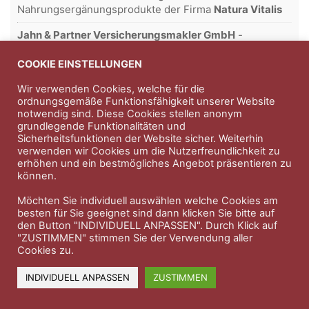
Nahrungsergänungsprodukte der Firma
Natura Vitalis
Jahn & Partner Versicherungsmakler GmbH
-
Versicherungen und Finanzdienstleistungen seit 1986 -
Professioneller Rundumschutz seit über 30 Jahren.
COOKIE EINSTELLUNGEN
Wir verwenden Cookies, welche für die
ordnungsgemäße Funktionsfähigkeit unserer Website
notwendig sind. Diese Cookies stellen anonym
Impressum
Nutzungsbedingungen
grundlegende Funktionalitäten und
Sicherheitsfunktionen der Website sicher. Weiterhin
Datenschutzerklärung
Therapeutenkatalog
Über uns
verwenden wir Cookies um die Nutzerfreundlichkeit zu
erhöhen und ein bestmögliches Angebot präsentieren zu
können.
© 2023 Therapeutennews.de
Möchten Sie individuell auswählen welche Cookies am
besten für Sie geeignet sind dann klicken Sie bitte auf
den Button "INDIVIDUELL ANPASSEN". Durch Klick auf
"ZUSTIMMEN" stimmen Sie der Verwendung aller
Cookies zu.
INDIVIDUELL ANPASSEN
ZUSTIMMEN