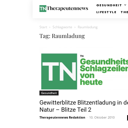
GESUNDHEIT
LIFESTYLE
TH
Start
Schlagworte
Raumladung
Tag: Raumladung
Gesundheit
Gewitterblitze Blitzentladung in d
Natur – Blitze Teil 2
Therapeutennews Redaktion
-
10. Oktober 2010