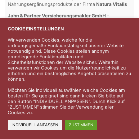
Nahrungsergänungsprodukte der Firma
Natura Vitalis
Jahn & Partner Versicherungsmakler GmbH
-
Versicherungen und Finanzdienstleistungen seit 1986 -
Professioneller Rundumschutz seit über 30 Jahren.
COOKIE EINSTELLUNGEN
Wir verwenden Cookies, welche für die
ordnungsgemäße Funktionsfähigkeit unserer Website
notwendig sind. Diese Cookies stellen anonym
Impressum
Nutzungsbedingungen
grundlegende Funktionalitäten und
Sicherheitsfunktionen der Website sicher. Weiterhin
Datenschutzerklärung
Therapeutenkatalog
Über uns
verwenden wir Cookies um die Nutzerfreundlichkeit zu
erhöhen und ein bestmögliches Angebot präsentieren zu
können.
© 2023 Therapeutennews.de
Möchten Sie individuell auswählen welche Cookies am
besten für Sie geeignet sind dann klicken Sie bitte auf
den Button "INDIVIDUELL ANPASSEN". Durch Klick auf
"ZUSTIMMEN" stimmen Sie der Verwendung aller
Cookies zu.
INDIVIDUELL ANPASSEN
ZUSTIMMEN