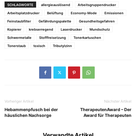
SCHLAGWORTE
allergieauslösend
Arbeitsgruppendrucker
Arbeitsplatzdrucker
Belüftung
Economy-Mode
Emissionen
Feinstaubfilter
Gefährdungspalette
Gesundheitsgefahren
Kopierer
krebserregend
Laserdrucker
Mundschutz
Schwermetalle
Stofffreisetzung
Tonerkartuschen
Tonerstaub
toxisch
Tributylzinn
Vorheriger Artikel
Nächster Artikel
Hebammenpfusch bei der
TherapeutenAward – Der
häuslichen Nachsorge
Award für Therapeuten
Verwandte Artikel