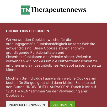
Anzeigen
COOKIE EINSTELLUNGEN
Wir verwenden Cookies, welche für die
ordnungsgemäße Funktionsfähigkeit unserer Website
Entdecken Sie die hochwertigen
notwendig sind. Diese Cookies stellen anonym
Nahrungsergänungsprodukte der Firma
Natura Vitalis
grundlegende Funktionalitäten und
Sicherheitsfunktionen der Website sicher. Weiterhin
Jahn & Partner Versicherungsmakler GmbH
-
verwenden wir Cookies um die Nutzerfreundlichkeit zu
Versicherungen und Finanzdienstleistungen seit 1986 -
erhöhen und ein bestmögliches Angebot präsentieren zu
Professioneller Rundumschutz seit über 30 Jahren.
können.
Möchten Sie individuell auswählen welche Cookies am
besten für Sie geeignet sind dann klicken Sie bitte auf
den Button "INDIVIDUELL ANPASSEN". Durch Klick auf
Impressum
Nutzungsbedingungen
"ZUSTIMMEN" stimmen Sie der Verwendung aller
Cookies zu.
Datenschutzerklärung
Therapeutenkatalog
Über uns
INDIVIDUELL ANPASSEN
ZUSTIMMEN