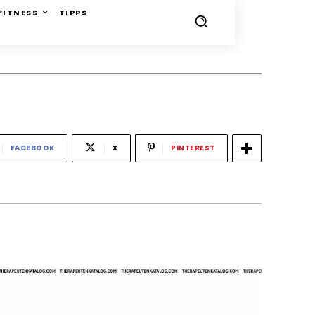
FITNESS
TIPPS
FACEBOOK
X
PINTEREST
-