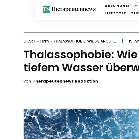
GESUNDHEIT
LIFESTYLE
TH
START
TIPPS
THALASSOPHOBIE: WIE SIE ANGST...
19. A
Thalassophobie: Wie 
tiefem Wasser über
von
Therapeutennews Redaktion