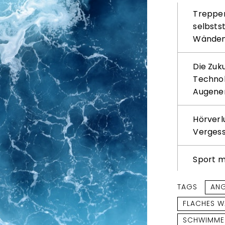
Treppenl
selbsts
Wände
Die Zuk
Technol
Augene
Hörverl
Verges
Sport m
TAGS
AN
FLACHES W
SCHWIMME