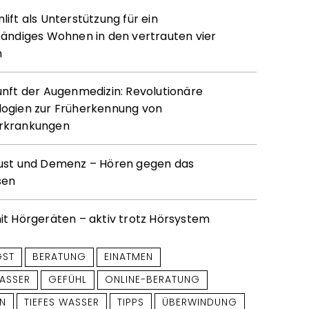
ift als Unterstützung für ein
tändiges Wohnen in den vertrauten vier
n
unft der Augenmedizin: Revolutionäre
ogien zur Früherkennung von
rkrankungen
ust und Demenz – Hören gegen das
sen
it Hörgeräten – aktiv trotz Hörsystem
GST
BERATUNG
EINATMEN
ASSER
GEFÜHL
ONLINE-BERATUNG
N
TIEFES WASSER
TIPPS
ÜBERWINDUNG