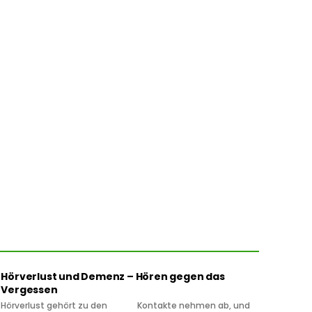
Hörverlust und Demenz – Hören gegen das
Vergessen
Hörverlust gehört zu den
Kontakte nehmen ab, und