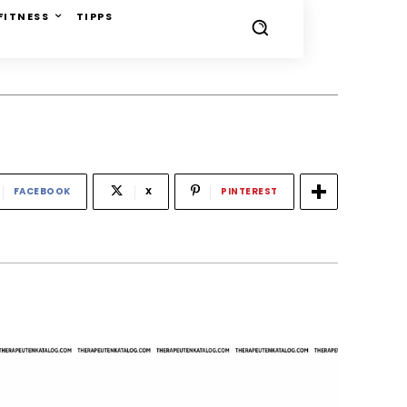
FITNESS
TIPPS
FACEBOOK
X
PINTEREST
-