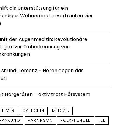
ift als Unterstützung für ein
tändiges Wohnen in den vertrauten vier
n
unft der Augenmedizin: Revolutionäre
ogien zur Früherkennung von
rkrankungen
ust und Demenz – Hören gegen das
sen
it Hörgeräten – aktiv trotz Hörsystem
HEIMER
CATECHIN
MEDIZIN
KRANKUNG
PARKINSON
POLYPHENOLE
TEE