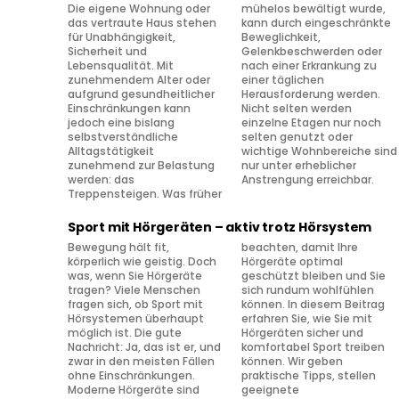
Die eigene Wohnung oder
mühelos bewältigt wurde,
das vertraute Haus stehen
kann durch eingeschränkte
für Unabhängigkeit,
Beweglichkeit,
Sicherheit und
Gelenkbeschwerden oder
Lebensqualität. Mit
nach einer Erkrankung zu
zunehmendem Alter oder
einer täglichen
aufgrund gesundheitlicher
Herausforderung werden.
Einschränkungen kann
Nicht selten werden
jedoch eine bislang
einzelne Etagen nur noch
selbstverständliche
selten genutzt oder
Alltagstätigkeit
wichtige Wohnbereiche sind
zunehmend zur Belastung
nur unter erheblicher
werden: das
Anstrengung erreichbar.
Treppensteigen. Was früher
Sport mit Hörgeräten – aktiv trotz Hörsystem
Bewegung hält fit,
beachten, damit Ihre
körperlich wie geistig. Doch
Hörgeräte optimal
was, wenn Sie Hörgeräte
geschützt bleiben und Sie
tragen? Viele Menschen
sich rundum wohlfühlen
fragen sich, ob Sport mit
können. In diesem Beitrag
Hörsystemen überhaupt
erfahren Sie, wie Sie mit
möglich ist. Die gute
Hörgeräten sicher und
Nachricht: Ja, das ist er, und
komfortabel Sport treiben
zwar in den meisten Fällen
können. Wir geben
ohne Einschränkungen.
praktische Tipps, stellen
Moderne Hörgeräte sind
geeignete