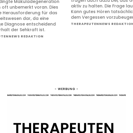
tragen auch dazu bei, das G
dingte Makuladegeneration
aktiv zu halten. Die Frage lau
n oft unbemerkt voran. Dies
Kann gutes Hören tatsächlic
ine Herausforderung für das
dem Vergessen vorzubeuge
itswesen dar, da eine
ige Diagnose entscheidend
THERAPEUTENNEWS REDAKTIO
rhalt der Sehkraft ist.
UTENNEWS REDAKTION
- WERBUNG -