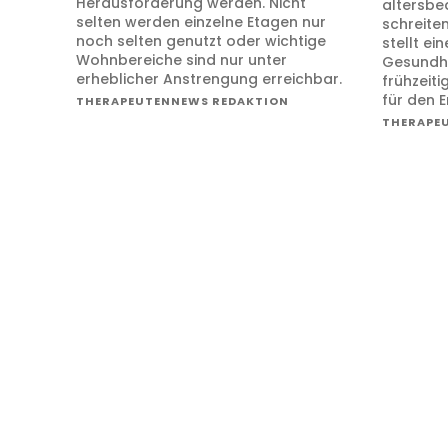
Herausforderung werden. Nicht
altersbe
selten werden einzelne Etagen nur
schreite
noch selten genutzt oder wichtige
stellt e
Wohnbereiche sind nur unter
Gesundhe
erheblicher Anstrengung erreichbar.
frühzeit
für den E
THERAPEUTENNEWS REDAKTION
THERAPE