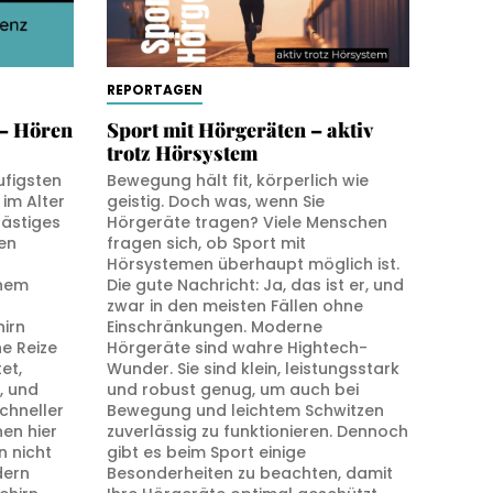
REPORTAGEN
– Hören
Sport mit Hörgeräten – aktiv
trotz Hörsystem
ufigsten
Bewegung hält fit, körperlich wie
im Alter
geistig. Doch was, wenn Sie
lästiges
Hörgeräte tragen? Viele Menschen
en
fragen sich, ob Sport mit
Hörsystemen überhaupt möglich ist.
inem
Die gute Nachricht: Ja, das ist er, und
zwar in den meisten Fällen ohne
irn
Einschränkungen. Moderne
e Reize
Hörgeräte sind wahre Hightech-
et,
Wunder. Sie sind klein, leistungsstark
, und
und robust genug, um auch bei
chneller
Bewegung und leichtem Schwitzen
en hier
zuverlässig zu funktionieren. Dennoch
n nicht
gibt es beim Sport einige
dern
Besonderheiten zu beachten, damit