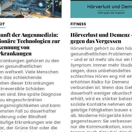
IT
FITNESS
unft der Augenmedizin:
Hörverlust und Demenz 
ionäre Technologien zur
gegen das Vergessen
kennung von
Hörverlust gehört zu den hä
rkrankungen
gesundheitlichen Problemen 
– und er ist mehr als nur ein 
krankungen gehören zu den
Symptom. Immer mehr Studi
en gesundheitlichen
zeigen, dass unbehandeltes
n weltweit. Viele Menschen
schlechtes Hören eng mit e
 das schleichende
erhöhten Risiko für Demenz
eiten dieser Erkrankungen
verbunden ist. Wenn das Geh
s irreversible Schäden
dauerhaft weniger akustisch
ten sind. Eine späte Diagnose
erhält, wird es stärker belast
t zu eingeschränkten
soziale Kontakte nehmen ab
ngsmöglichkeiten und kann
geistige Fähigkeiten bauen s
mmsten Fall zu dauerhafter
ab. Moderne Hörgeräte könn
derung oder Blindheit
gegensteuern: Sie verbesser
Häufige Erkrankungen wie der
nur die Kommunikation, son
ar, der Grüne Star oder die