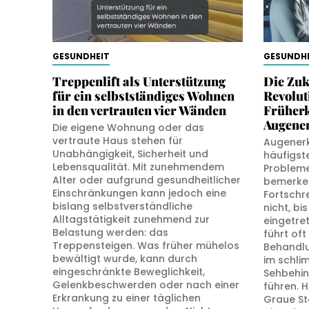
GESUNDHEIT
GESUNDHE
Treppenlift als Unterstützung
Die Zuk
für ein selbstständiges Wohnen
Revolut
in den vertrauten vier Wänden
Früher
Augene
Die eigene Wohnung oder das
vertraute Haus stehen für
Augener
Unabhängigkeit, Sicherheit und
häufigst
Lebensqualität. Mit zunehmendem
Probleme
Alter oder aufgrund gesundheitlicher
bemerken
Einschränkungen kann jedoch eine
Fortschr
bislang selbstverständliche
nicht, bi
Alltagstätigkeit zunehmend zur
eingetre
Belastung werden: das
führt of
Treppensteigen. Was früher mühelos
Behandlu
bewältigt wurde, kann durch
im schli
eingeschränkte Beweglichkeit,
Sehbehin
Gelenkbeschwerden oder nach einer
führen. 
Erkrankung zu einer täglichen
Graue St