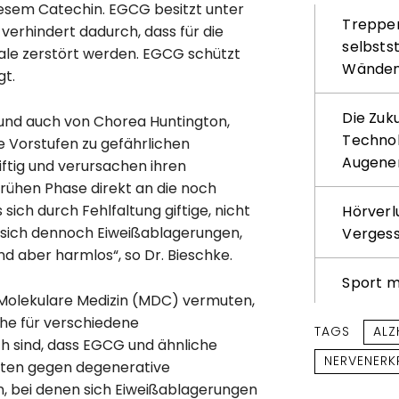
esem Catechin. EGCG besitzt unter
Treppenl
verhindert dadurch, dass für die
selbsts
kale zerstört werden. EGCG schützt
Wände
gt.
Die Zuk
 und auch von Chorea Huntington,
Technol
e Vorstufen zu gefährlichen
Augene
iftig und verursachen ihren
frühen Phase direkt an die noch
sich durch Fehlfaltung giftige, nicht
Hörverl
 sich dennoch Eiweißablagerungen,
Verges
d aber harmlos“, so Dr. Bieschke.
Sport m
Molekulare Medizin (MDC) vermuten,
he für verschiedene
TAGS
ALZ
h sind, dass EGCG und ähnliche
NERVENER
nten gegen degenerative
, bei denen sich Eiweißablagerungen