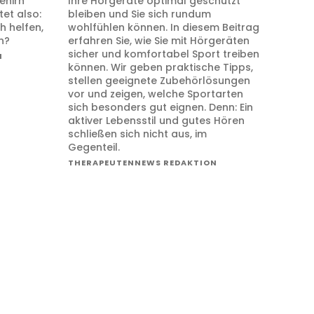
ehirn
Ihre Hörgeräte optimal geschützt
tet also:
bleiben und Sie sich rundum
h helfen,
wohlfühlen können. In diesem Beitrag
n?
erfahren Sie, wie Sie mit Hörgeräten
sicher und komfortabel Sport treiben
N
können. Wir geben praktische Tipps,
stellen geeignete Zubehörlösungen
vor und zeigen, welche Sportarten
sich besonders gut eignen. Denn: Ein
aktiver Lebensstil und gutes Hören
schließen sich nicht aus, im
Gegenteil.
THERAPEUTENNEWS REDAKTION