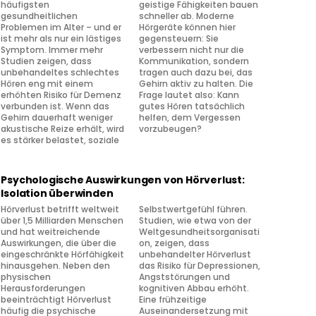
häufigsten
geistige Fähigkeiten bauen
gesundheitlichen
schneller ab. Moderne
Problemen im Alter – und er
Hörgeräte können hier
ist mehr als nur ein lästiges
gegensteuern: Sie
Symptom. Immer mehr
verbessern nicht nur die
Studien zeigen, dass
Kommunikation, sondern
unbehandeltes schlechtes
tragen auch dazu bei, das
Hören eng mit einem
Gehirn aktiv zu halten. Die
erhöhten Risiko für Demenz
Frage lautet also: Kann
verbunden ist. Wenn das
gutes Hören tatsächlich
Gehirn dauerhaft weniger
helfen, dem Vergessen
akustische Reize erhält, wird
vorzubeugen?
es stärker belastet, soziale
Psychologische Auswirkungen von Hörverlust:
Isolation überwinden
Hörverlust betrifft weltweit
Selbstwertgefühl führen.
über 1,5 Milliarden Menschen
Studien, wie etwa von der
und hat weitreichende
Weltgesundheitsorganisati
Auswirkungen, die über die
on, zeigen, dass
eingeschränkte Hörfähigkeit
unbehandelter Hörverlust
hinausgehen. Neben den
das Risiko für Depressionen,
physischen
Angststörungen und
Herausforderungen
kognitiven Abbau erhöht.
beeinträchtigt Hörverlust
Eine frühzeitige
häufig die psychische
Auseinandersetzung mit