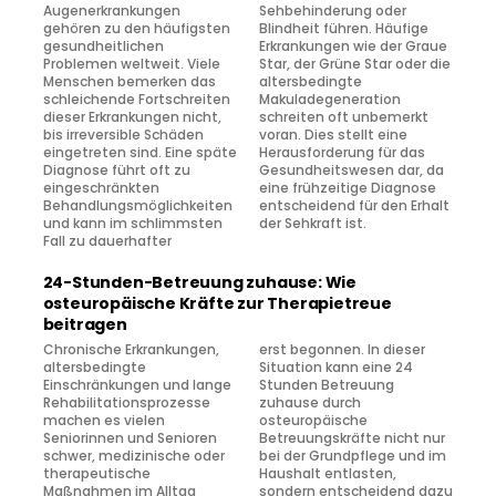
Augenerkrankungen
Sehbehinderung oder
gehören zu den häufigsten
Blindheit führen. Häufige
gesundheitlichen
Erkrankungen wie der Graue
Problemen weltweit. Viele
Star, der Grüne Star oder die
Menschen bemerken das
altersbedingte
schleichende Fortschreiten
Makuladegeneration
dieser Erkrankungen nicht,
schreiten oft unbemerkt
bis irreversible Schäden
voran. Dies stellt eine
eingetreten sind. Eine späte
Herausforderung für das
Diagnose führt oft zu
Gesundheitswesen dar, da
eingeschränkten
eine frühzeitige Diagnose
Behandlungsmöglichkeiten
entscheidend für den Erhalt
und kann im schlimmsten
der Sehkraft ist.
Fall zu dauerhafter
24-Stunden-Betreuung zuhause: Wie
osteuropäische Kräfte zur Therapietreue
beitragen
Chronische Erkrankungen,
erst begonnen. In dieser
altersbedingte
Situation kann eine 24
Einschränkungen und lange
Stunden Betreuung
Rehabilitationsprozesse
zuhause durch
machen es vielen
osteuropäische
Seniorinnen und Senioren
Betreuungskräfte nicht nur
schwer, medizinische oder
bei der Grundpflege und im
therapeutische
Haushalt entlasten,
Maßnahmen im Alltag
sondern entscheidend dazu