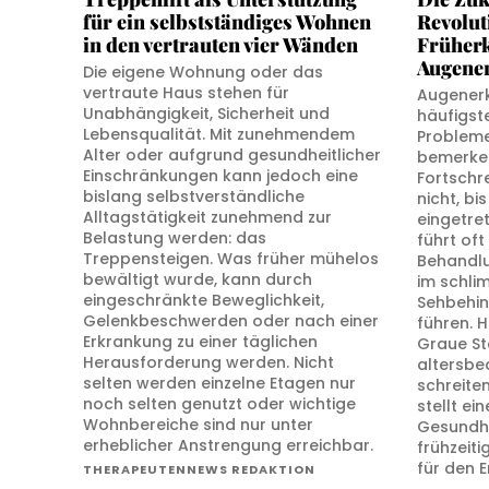
für ein selbstständiges Wohnen
Revolut
in den vertrauten vier Wänden
Früher
Augene
Die eigene Wohnung oder das
vertraute Haus stehen für
Augener
Unabhängigkeit, Sicherheit und
häufigst
Lebensqualität. Mit zunehmendem
Probleme
Alter oder aufgrund gesundheitlicher
bemerken
Einschränkungen kann jedoch eine
Fortschr
bislang selbstverständliche
nicht, bi
Alltagstätigkeit zunehmend zur
eingetre
Belastung werden: das
führt of
Treppensteigen. Was früher mühelos
Behandlu
bewältigt wurde, kann durch
im schli
eingeschränkte Beweglichkeit,
Sehbehin
Gelenkbeschwerden oder nach einer
führen. 
Erkrankung zu einer täglichen
Graue St
Herausforderung werden. Nicht
altersbe
selten werden einzelne Etagen nur
schreite
noch selten genutzt oder wichtige
stellt e
Wohnbereiche sind nur unter
Gesundhe
erheblicher Anstrengung erreichbar.
frühzeit
für den E
THERAPEUTENNEWS REDAKTION