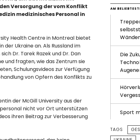
enden Versorgung der vom Konflikt
AM BELIEBTEST
dizin medizinisches Personal in
Treppenl
selbsts
Wände
sity Health Centre in Montreal bietet
 der Ukraine an. Als Russland im
 sich Dr. Tarek Razek und Dr. Dan
Die Zuk
e und fragten, wie das Zentrum sie
Technol
eten, Schulungsvideos zur Verfügung
Augene
ehandlung von Opfern des Konflikts zu
Hörverl
Verges
ntin der McGill University aus der
spersonal nicht vor Ort unterstützen
Sport m
ideos ihren Beitrag zur Verbesserung
TAGS
GES
UKRAINE