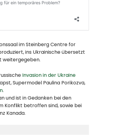
onssaal im Steinberg Centre for
produziert, ins Ukrainische übersetzt
kt weitergegeben.
russische
Invasion in der Ukraine
 Papst, Supermodel Paulina Porikozva,
en
.
an und ist in Gedanken bei den
 Konflikt betroffen sind, sowie bei
anz Kanada.