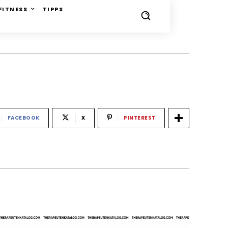
FITNESS
TIPPS
FACEBOOK
X
PINTEREST
-