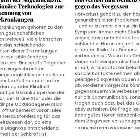
ionäre Technologien zur
gegen das Vergessen
kennung von
Hörverlust gehört zu den hä
rkrankungen
gesundheitlichen Problemen 
– und er ist mehr als nur ein 
krankungen gehören zu den
Symptom. Immer mehr Studi
en gesundheitlichen
zeigen, dass unbehandeltes
n weltweit. Viele Menschen
schlechtes Hören eng mit e
 das schleichende
erhöhten Risiko für Demenz
eiten dieser Erkrankungen
verbunden ist. Wenn das Geh
s irreversible Schäden
dauerhaft weniger akustisch
ten sind. Eine späte Diagnose
erhält, wird es stärker belast
t zu eingeschränkten
soziale Kontakte nehmen ab
ngsmöglichkeiten und kann
geistige Fähigkeiten bauen s
mmsten Fall zu dauerhafter
ab. Moderne Hörgeräte könn
derung oder Blindheit
gegensteuern: Sie verbesser
Häufige Erkrankungen wie der
nur die Kommunikation, son
ar, der Grüne Star oder die
tragen auch dazu bei, das G
dingte Makuladegeneration
aktiv zu halten. Die Frage lau
n oft unbemerkt voran. Dies
Kann gutes Hören tatsächlic
ine Herausforderung für das
dem Vergessen vorzubeuge
itswesen dar, da eine
ige Diagnose entscheidend
THERAPEUTENNEWS REDAKTIO
rhalt der Sehkraft ist.