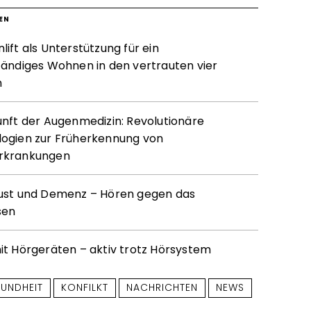
EN
ift als Unterstützung für ein
tändiges Wohnen in den vertrauten vier
n
unft der Augenmedizin: Revolutionäre
ogien zur Früherkennung von
rkrankungen
ust und Demenz – Hören gegen das
sen
it Hörgeräten – aktiv trotz Hörsystem
UNDHEIT
KONFILKT
NACHRICHTEN
NEWS