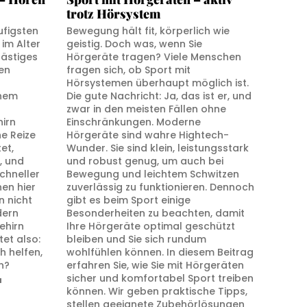
trotz Hörsystem
ufigsten
Bewegung hält fit, körperlich wie
im Alter
geistig. Doch was, wenn Sie
lästiges
Hörgeräte tragen? Viele Menschen
en
fragen sich, ob Sport mit
Hörsystemen überhaupt möglich ist.
inem
Die gute Nachricht: Ja, das ist er, und
zwar in den meisten Fällen ohne
irn
Einschränkungen. Moderne
e Reize
Hörgeräte sind wahre Hightech-
et,
Wunder. Sie sind klein, leistungsstark
, und
und robust genug, um auch bei
chneller
Bewegung und leichtem Schwitzen
en hier
zuverlässig zu funktionieren. Dennoch
n nicht
gibt es beim Sport einige
dern
Besonderheiten zu beachten, damit
ehirn
Ihre Hörgeräte optimal geschützt
tet also:
bleiben und Sie sich rundum
h helfen,
wohlfühlen können. In diesem Beitrag
n?
erfahren Sie, wie Sie mit Hörgeräten
sicher und komfortabel Sport treiben
N
können. Wir geben praktische Tipps,
stellen geeignete Zubehörlösungen