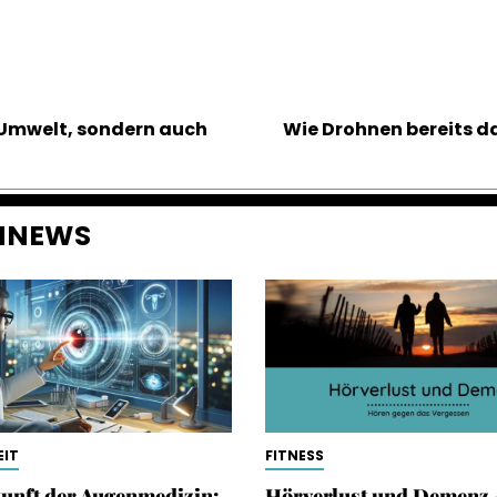
r Umwelt, sondern auch
Wie Drohnen bereits da
ENNEWS
IT
FITNESS
unft der Augenmedizin:
Hörverlust und Demenz 