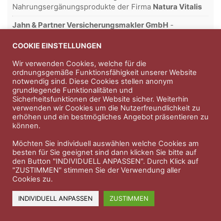
Nahrungsergänungsprodukte der Firma
Natura Vitalis
Jahn & Partner Versicherungsmakler GmbH
-
Versicherungen und Finanzdienstleistungen seit 1986 -
Professioneller Rundumschutz seit über 30 Jahren.
COOKIE EINSTELLUNGEN
Wir verwenden Cookies, welche für die
ordnungsgemäße Funktionsfähigkeit unserer Website
notwendig sind. Diese Cookies stellen anonym
Impressum
Nutzungsbedingungen
grundlegende Funktionalitäten und
Sicherheitsfunktionen der Website sicher. Weiterhin
Datenschutzerklärung
Therapeutenkatalog
Über uns
verwenden wir Cookies um die Nutzerfreundlichkeit zu
erhöhen und ein bestmögliches Angebot präsentieren zu
können.
© 2023 Therapeutennews.de
Möchten Sie individuell auswählen welche Cookies am
besten für Sie geeignet sind dann klicken Sie bitte auf
den Button "INDIVIDUELL ANPASSEN". Durch Klick auf
"ZUSTIMMEN" stimmen Sie der Verwendung aller
Cookies zu.
INDIVIDUELL ANPASSEN
ZUSTIMMEN