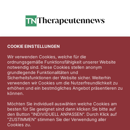
Anzeigen
COOKIE EINSTELLUNGEN
Wir verwenden Cookies, welche für die
ordnungsgemäße Funktionsfähigkeit unserer Website
Entdecken Sie die hochwertigen
notwendig sind. Diese Cookies stellen anonym
Nahrungsergänungsprodukte der Firma
Natura Vitalis
grundlegende Funktionalitäten und
Sicherheitsfunktionen der Website sicher. Weiterhin
Jahn & Partner Versicherungsmakler GmbH
-
verwenden wir Cookies um die Nutzerfreundlichkeit zu
Versicherungen und Finanzdienstleistungen seit 1986 -
erhöhen und ein bestmögliches Angebot präsentieren zu
Professioneller Rundumschutz seit über 30 Jahren.
können.
Möchten Sie individuell auswählen welche Cookies am
besten für Sie geeignet sind dann klicken Sie bitte auf
den Button "INDIVIDUELL ANPASSEN". Durch Klick auf
Impressum
Nutzungsbedingungen
"ZUSTIMMEN" stimmen Sie der Verwendung aller
Cookies zu.
Datenschutzerklärung
Therapeutenkatalog
Über uns