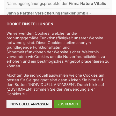
Nahrungsergänungsprodukte der Firma
Natura Vitalis
Jahn & Partner Versicherungsmakler GmbH
-
Versicherungen und Finanzdienstleistungen seit 1986 -
Professioneller Rundumschutz seit über 30 Jahren.
COOKIE EINSTELLUNGEN
Wir verwenden Cookies, welche für die
ordnungsgemäße Funktionsfähigkeit unserer Website
notwendig sind. Diese Cookies stellen anonym
Impressum
Nutzungsbedingungen
grundlegende Funktionalitäten und
Sicherheitsfunktionen der Website sicher. Weiterhin
Datenschutzerklärung
Therapeutenkatalog
Über uns
verwenden wir Cookies um die Nutzerfreundlichkeit zu
erhöhen und ein bestmögliches Angebot präsentieren zu
können.
© 2023 Therapeutennews.de
Möchten Sie individuell auswählen welche Cookies am
besten für Sie geeignet sind dann klicken Sie bitte auf
den Button "INDIVIDUELL ANPASSEN". Durch Klick auf
"ZUSTIMMEN" stimmen Sie der Verwendung aller
Cookies zu.
INDIVIDUELL ANPASSEN
ZUSTIMMEN