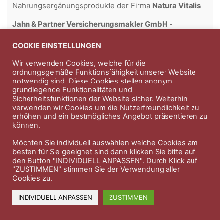
Nahrungsergänungsprodukte der Firma
Natura Vitalis
Jahn & Partner Versicherungsmakler GmbH
-
Versicherungen und Finanzdienstleistungen seit 1986 -
Professioneller Rundumschutz seit über 30 Jahren.
COOKIE EINSTELLUNGEN
Wir verwenden Cookies, welche für die
ordnungsgemäße Funktionsfähigkeit unserer Website
notwendig sind. Diese Cookies stellen anonym
Impressum
Nutzungsbedingungen
grundlegende Funktionalitäten und
Sicherheitsfunktionen der Website sicher. Weiterhin
Datenschutzerklärung
Therapeutenkatalog
Über uns
verwenden wir Cookies um die Nutzerfreundlichkeit zu
erhöhen und ein bestmögliches Angebot präsentieren zu
können.
© 2023 Therapeutennews.de
Möchten Sie individuell auswählen welche Cookies am
besten für Sie geeignet sind dann klicken Sie bitte auf
den Button "INDIVIDUELL ANPASSEN". Durch Klick auf
"ZUSTIMMEN" stimmen Sie der Verwendung aller
Cookies zu.
INDIVIDUELL ANPASSEN
ZUSTIMMEN