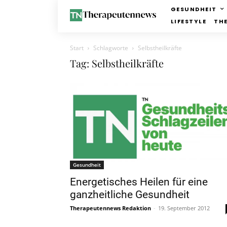
GESUNDHEIT
LIFESTYLE
TH
Start
Schlagworte
Selbstheilkräfte
Tag: Selbstheilkräfte
Gesundheit
Energetisches Heilen für eine
ganzheitliche Gesundheit
Therapeutennews Redaktion
-
19. September 2012