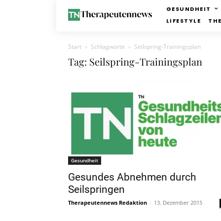
GESUNDHEIT
LIFESTYLE
TH
Start
Schlagworte
Seilspring-Trainingsplan
Tag: Seilspring-Trainingsplan
Gesundheit
Gesundes Abnehmen durch
Seilspringen
Therapeutennews Redaktion
-
13. Dezember 2015