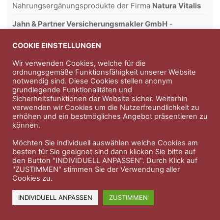
Nahrungsergänungsprodukte der Firma
Natura Vitalis
Jahn & Partner Versicherungsmakler GmbH
-
Versicherungen und Finanzdienstleistungen seit 1986 -
Professioneller Rundumschutz seit über 30 Jahren.
COOKIE EINSTELLUNGEN
Wir verwenden Cookies, welche für die
ordnungsgemäße Funktionsfähigkeit unserer Website
notwendig sind. Diese Cookies stellen anonym
Impressum
Nutzungsbedingungen
grundlegende Funktionalitäten und
Sicherheitsfunktionen der Website sicher. Weiterhin
Datenschutzerklärung
Therapeutenkatalog
Über uns
verwenden wir Cookies um die Nutzerfreundlichkeit zu
erhöhen und ein bestmögliches Angebot präsentieren zu
können.
© 2023 Therapeutennews.de
Möchten Sie individuell auswählen welche Cookies am
besten für Sie geeignet sind dann klicken Sie bitte auf
den Button "INDIVIDUELL ANPASSEN". Durch Klick auf
"ZUSTIMMEN" stimmen Sie der Verwendung aller
Cookies zu.
INDIVIDUELL ANPASSEN
ZUSTIMMEN