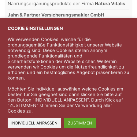
Nahrungsergänungsprodukte der Firma
Natura Vitalis
Jahn & Partner Versicherungsmakler GmbH
-
Versicherungen und Finanzdienstleistungen seit 1986 -
Professioneller Rundumschutz seit über 30 Jahren.
COOKIE EINSTELLUNGEN
Wir verwenden Cookies, welche für die
ordnungsgemäße Funktionsfähigkeit unserer Website
notwendig sind. Diese Cookies stellen anonym
Impressum
Nutzungsbedingungen
grundlegende Funktionalitäten und
Sicherheitsfunktionen der Website sicher. Weiterhin
Datenschutzerklärung
Therapeutenkatalog
Über uns
verwenden wir Cookies um die Nutzerfreundlichkeit zu
erhöhen und ein bestmögliches Angebot präsentieren zu
können.
© 2023 Therapeutennews.de
Möchten Sie individuell auswählen welche Cookies am
besten für Sie geeignet sind dann klicken Sie bitte auf
den Button "INDIVIDUELL ANPASSEN". Durch Klick auf
"ZUSTIMMEN" stimmen Sie der Verwendung aller
Cookies zu.
INDIVIDUELL ANPASSEN
ZUSTIMMEN