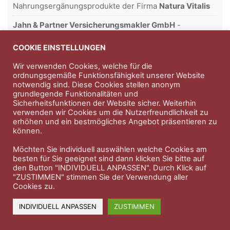
Nahrungsergänungsprodukte der Firma
Natura Vitalis
Jahn & Partner Versicherungsmakler GmbH
-
Versicherungen und Finanzdienstleistungen seit 1986 -
Professioneller Rundumschutz seit über 30 Jahren.
COOKIE EINSTELLUNGEN
Wir verwenden Cookies, welche für die
ordnungsgemäße Funktionsfähigkeit unserer Website
notwendig sind. Diese Cookies stellen anonym
Impressum
Nutzungsbedingungen
grundlegende Funktionalitäten und
Sicherheitsfunktionen der Website sicher. Weiterhin
Datenschutzerklärung
Therapeutenkatalog
Über uns
verwenden wir Cookies um die Nutzerfreundlichkeit zu
erhöhen und ein bestmögliches Angebot präsentieren zu
können.
© 2023 Therapeutennews.de
Möchten Sie individuell auswählen welche Cookies am
besten für Sie geeignet sind dann klicken Sie bitte auf
den Button "INDIVIDUELL ANPASSEN". Durch Klick auf
"ZUSTIMMEN" stimmen Sie der Verwendung aller
Cookies zu.
INDIVIDUELL ANPASSEN
ZUSTIMMEN