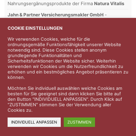
Nahrungsergänungsprodukte der Firma
Natura Vitalis
Jahn & Partner Versicherungsmakler GmbH
-
Versicherungen und Finanzdienstleistungen seit 1986 -
Professioneller Rundumschutz seit über 30 Jahren.
COOKIE EINSTELLUNGEN
Wir verwenden Cookies, welche für die
ordnungsgemäße Funktionsfähigkeit unserer Website
notwendig sind. Diese Cookies stellen anonym
Impressum
Nutzungsbedingungen
grundlegende Funktionalitäten und
Sicherheitsfunktionen der Website sicher. Weiterhin
Datenschutzerklärung
Therapeutenkatalog
Über uns
verwenden wir Cookies um die Nutzerfreundlichkeit zu
erhöhen und ein bestmögliches Angebot präsentieren zu
können.
© 2023 Therapeutennews.de
Möchten Sie individuell auswählen welche Cookies am
besten für Sie geeignet sind dann klicken Sie bitte auf
den Button "INDIVIDUELL ANPASSEN". Durch Klick auf
"ZUSTIMMEN" stimmen Sie der Verwendung aller
Cookies zu.
INDIVIDUELL ANPASSEN
ZUSTIMMEN