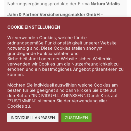
Nahrungsergänungsprodukte der Firma
Natura Vitalis
Jahn & Partner Versicherungsmakler GmbH
-
Versicherungen und Finanzdienstleistungen seit 1986 -
Professioneller Rundumschutz seit über 30 Jahren.
COOKIE EINSTELLUNGEN
Wir verwenden Cookies, welche für die
ordnungsgemäße Funktionsfähigkeit unserer Website
notwendig sind. Diese Cookies stellen anonym
Impressum
Nutzungsbedingungen
grundlegende Funktionalitäten und
Sicherheitsfunktionen der Website sicher. Weiterhin
Datenschutzerklärung
Therapeutenkatalog
Über uns
verwenden wir Cookies um die Nutzerfreundlichkeit zu
erhöhen und ein bestmögliches Angebot präsentieren zu
können.
© 2023 Therapeutennews.de
Möchten Sie individuell auswählen welche Cookies am
besten für Sie geeignet sind dann klicken Sie bitte auf
den Button "INDIVIDUELL ANPASSEN". Durch Klick auf
"ZUSTIMMEN" stimmen Sie der Verwendung aller
Cookies zu.
INDIVIDUELL ANPASSEN
ZUSTIMMEN