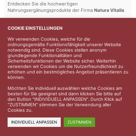
Entdecken Sie die hochwertigen
Nahrungsergänungsprodukte der Firma
Natura Vitalis
Jahn & Partner Versicherungsmakler GmbH
-
Versicherungen und Finanzdienstleistungen seit 1986 -
COOKIE EINSTELLUNGEN
Professioneller Rundumschutz seit über 30 Jahren.
Wir verwenden Cookies, welche für die
ordnungsgemäße Funktionsfähigkeit unserer Website
notwendig sind. Diese Cookies stellen anonym
grundlegende Funktionalitäten und
Impressum
Nutzungsbedingungen
Sicherheitsfunktionen der Website sicher. Weiterhin
verwenden wir Cookies um die Nutzerfreundlichkeit zu
Datenschutzerklärung
Therapeutenkatalog
Über uns
erhöhen und ein bestmögliches Angebot präsentieren zu
können.
© 2023 Therapeutennews.de
Möchten Sie individuell auswählen welche Cookies am
besten für Sie geeignet sind dann klicken Sie bitte auf
den Button "INDIVIDUELL ANPASSEN". Durch Klick auf
"ZUSTIMMEN" stimmen Sie der Verwendung aller
Cookies zu.
INDIVIDUELL ANPASSEN
ZUSTIMMEN