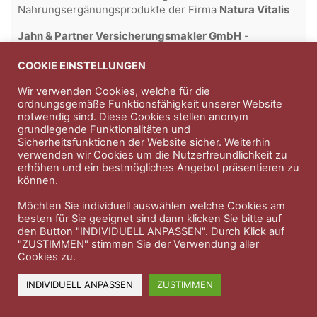
Nahrungsergänungsprodukte der Firma
Natura Vitalis
Jahn & Partner Versicherungsmakler GmbH
-
Versicherungen und Finanzdienstleistungen seit 1986 -
Professioneller Rundumschutz seit über 30 Jahren.
COOKIE EINSTELLUNGEN
Wir verwenden Cookies, welche für die
ordnungsgemäße Funktionsfähigkeit unserer Website
notwendig sind. Diese Cookies stellen anonym
Impressum
Nutzungsbedingungen
grundlegende Funktionalitäten und
Sicherheitsfunktionen der Website sicher. Weiterhin
Datenschutzerklärung
Therapeutenkatalog
Über uns
verwenden wir Cookies um die Nutzerfreundlichkeit zu
erhöhen und ein bestmögliches Angebot präsentieren zu
können.
© 2023 Therapeutennews.de
Möchten Sie individuell auswählen welche Cookies am
besten für Sie geeignet sind dann klicken Sie bitte auf
den Button "INDIVIDUELL ANPASSEN". Durch Klick auf
"ZUSTIMMEN" stimmen Sie der Verwendung aller
Cookies zu.
INDIVIDUELL ANPASSEN
ZUSTIMMEN