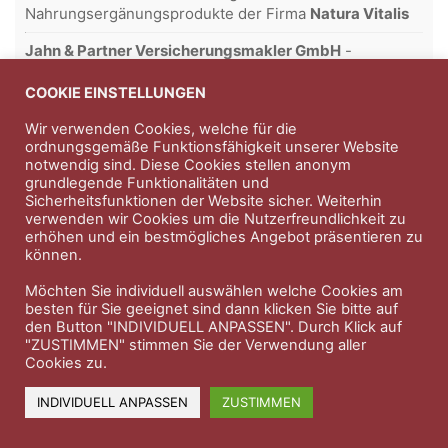
Nahrungsergänungsprodukte der Firma
Natura Vitalis
Jahn & Partner Versicherungsmakler GmbH
-
Versicherungen und Finanzdienstleistungen seit 1986 -
Professioneller Rundumschutz seit über 30 Jahren.
COOKIE EINSTELLUNGEN
Wir verwenden Cookies, welche für die
ordnungsgemäße Funktionsfähigkeit unserer Website
notwendig sind. Diese Cookies stellen anonym
Impressum
Nutzungsbedingungen
grundlegende Funktionalitäten und
Sicherheitsfunktionen der Website sicher. Weiterhin
Datenschutzerklärung
Therapeutenkatalog
Über uns
verwenden wir Cookies um die Nutzerfreundlichkeit zu
erhöhen und ein bestmögliches Angebot präsentieren zu
können.
© 2023 Therapeutennews.de
Möchten Sie individuell auswählen welche Cookies am
besten für Sie geeignet sind dann klicken Sie bitte auf
den Button "INDIVIDUELL ANPASSEN". Durch Klick auf
"ZUSTIMMEN" stimmen Sie der Verwendung aller
Cookies zu.
INDIVIDUELL ANPASSEN
ZUSTIMMEN