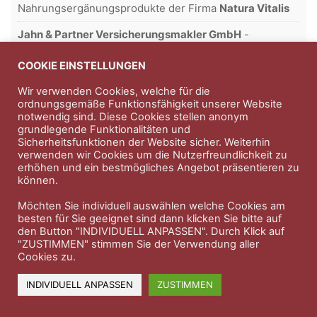
Nahrungsergänungsprodukte der Firma
Natura Vitalis
Jahn & Partner Versicherungsmakler GmbH
-
Versicherungen und Finanzdienstleistungen seit 1986 -
Professioneller Rundumschutz seit über 30 Jahren.
COOKIE EINSTELLUNGEN
Wir verwenden Cookies, welche für die
ordnungsgemäße Funktionsfähigkeit unserer Website
notwendig sind. Diese Cookies stellen anonym
Impressum
Nutzungsbedingungen
grundlegende Funktionalitäten und
Sicherheitsfunktionen der Website sicher. Weiterhin
Datenschutzerklärung
Therapeutenkatalog
Über uns
verwenden wir Cookies um die Nutzerfreundlichkeit zu
erhöhen und ein bestmögliches Angebot präsentieren zu
können.
© 2023 Therapeutennews.de
Möchten Sie individuell auswählen welche Cookies am
besten für Sie geeignet sind dann klicken Sie bitte auf
den Button "INDIVIDUELL ANPASSEN". Durch Klick auf
"ZUSTIMMEN" stimmen Sie der Verwendung aller
Cookies zu.
INDIVIDUELL ANPASSEN
ZUSTIMMEN