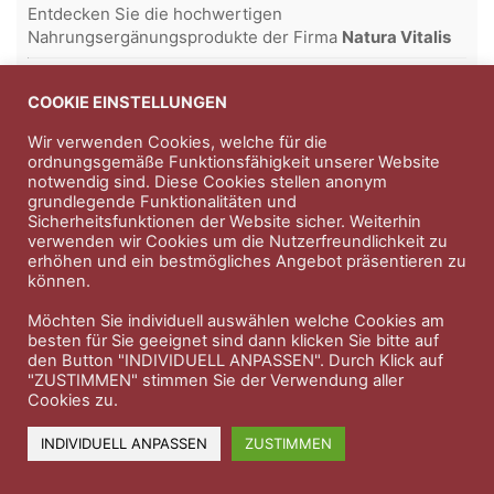
Entdecken Sie die hochwertigen
Nahrungsergänungsprodukte der Firma
Natura Vitalis
Jahn & Partner Versicherungsmakler GmbH
-
Versicherungen und Finanzdienstleistungen seit 1986 -
COOKIE EINSTELLUNGEN
Professioneller Rundumschutz seit über 30 Jahren.
Wir verwenden Cookies, welche für die
ordnungsgemäße Funktionsfähigkeit unserer Website
notwendig sind. Diese Cookies stellen anonym
grundlegende Funktionalitäten und
Impressum
Nutzungsbedingungen
Sicherheitsfunktionen der Website sicher. Weiterhin
verwenden wir Cookies um die Nutzerfreundlichkeit zu
Datenschutzerklärung
Therapeutenkatalog
Über uns
erhöhen und ein bestmögliches Angebot präsentieren zu
können.
© 2023 Therapeutennews.de
Möchten Sie individuell auswählen welche Cookies am
besten für Sie geeignet sind dann klicken Sie bitte auf
den Button "INDIVIDUELL ANPASSEN". Durch Klick auf
"ZUSTIMMEN" stimmen Sie der Verwendung aller
Cookies zu.
INDIVIDUELL ANPASSEN
ZUSTIMMEN