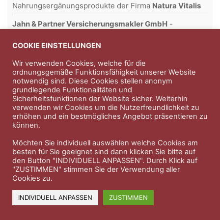
Nahrungsergänungsprodukte der Firma
Natura Vitalis
Jahn & Partner Versicherungsmakler GmbH
-
Versicherungen und Finanzdienstleistungen seit 1986 -
Professioneller Rundumschutz seit über 30 Jahren.
COOKIE EINSTELLUNGEN
Wir verwenden Cookies, welche für die
ordnungsgemäße Funktionsfähigkeit unserer Website
notwendig sind. Diese Cookies stellen anonym
Impressum
Nutzungsbedingungen
grundlegende Funktionalitäten und
Sicherheitsfunktionen der Website sicher. Weiterhin
Datenschutzerklärung
Therapeutenkatalog
Über uns
verwenden wir Cookies um die Nutzerfreundlichkeit zu
erhöhen und ein bestmögliches Angebot präsentieren zu
können.
© 2023 Therapeutennews.de
Möchten Sie individuell auswählen welche Cookies am
besten für Sie geeignet sind dann klicken Sie bitte auf
den Button "INDIVIDUELL ANPASSEN". Durch Klick auf
"ZUSTIMMEN" stimmen Sie der Verwendung aller
Cookies zu.
INDIVIDUELL ANPASSEN
ZUSTIMMEN