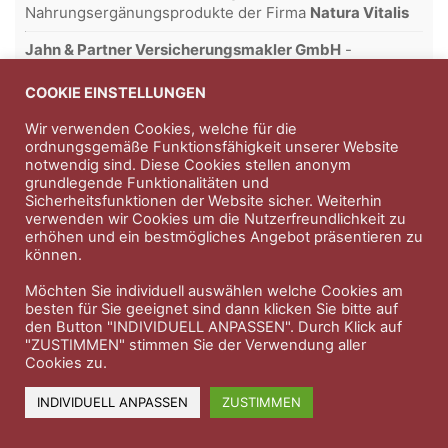
Nahrungsergänungsprodukte der Firma
Natura Vitalis
Jahn & Partner Versicherungsmakler GmbH
-
Versicherungen und Finanzdienstleistungen seit 1986 -
Professioneller Rundumschutz seit über 30 Jahren.
COOKIE EINSTELLUNGEN
Wir verwenden Cookies, welche für die
ordnungsgemäße Funktionsfähigkeit unserer Website
notwendig sind. Diese Cookies stellen anonym
Impressum
Nutzungsbedingungen
grundlegende Funktionalitäten und
Sicherheitsfunktionen der Website sicher. Weiterhin
Datenschutzerklärung
Therapeutenkatalog
Über uns
verwenden wir Cookies um die Nutzerfreundlichkeit zu
erhöhen und ein bestmögliches Angebot präsentieren zu
können.
© 2023 Therapeutennews.de
Möchten Sie individuell auswählen welche Cookies am
besten für Sie geeignet sind dann klicken Sie bitte auf
den Button "INDIVIDUELL ANPASSEN". Durch Klick auf
"ZUSTIMMEN" stimmen Sie der Verwendung aller
Cookies zu.
INDIVIDUELL ANPASSEN
ZUSTIMMEN