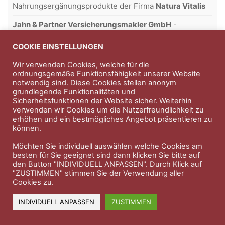
Nahrungsergänungsprodukte der Firma
Natura Vitalis
Jahn & Partner Versicherungsmakler GmbH
-
Versicherungen und Finanzdienstleistungen seit 1986 -
Professioneller Rundumschutz seit über 30 Jahren.
COOKIE EINSTELLUNGEN
Wir verwenden Cookies, welche für die
ordnungsgemäße Funktionsfähigkeit unserer Website
notwendig sind. Diese Cookies stellen anonym
Impressum
Nutzungsbedingungen
grundlegende Funktionalitäten und
Sicherheitsfunktionen der Website sicher. Weiterhin
Datenschutzerklärung
Therapeutenkatalog
Über uns
verwenden wir Cookies um die Nutzerfreundlichkeit zu
erhöhen und ein bestmögliches Angebot präsentieren zu
können.
© 2023 Therapeutennews.de
Möchten Sie individuell auswählen welche Cookies am
besten für Sie geeignet sind dann klicken Sie bitte auf
den Button "INDIVIDUELL ANPASSEN". Durch Klick auf
"ZUSTIMMEN" stimmen Sie der Verwendung aller
Cookies zu.
INDIVIDUELL ANPASSEN
ZUSTIMMEN