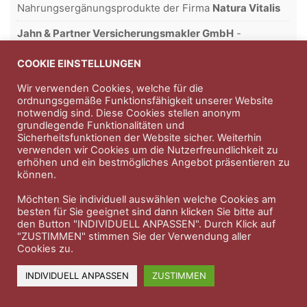
Nahrungsergänungsprodukte der Firma
Natura Vitalis
Jahn & Partner Versicherungsmakler GmbH
-
Versicherungen und Finanzdienstleistungen seit 1986 -
Professioneller Rundumschutz seit über 30 Jahren.
COOKIE EINSTELLUNGEN
Wir verwenden Cookies, welche für die
ordnungsgemäße Funktionsfähigkeit unserer Website
notwendig sind. Diese Cookies stellen anonym
Impressum
Nutzungsbedingungen
grundlegende Funktionalitäten und
Sicherheitsfunktionen der Website sicher. Weiterhin
Datenschutzerklärung
Therapeutenkatalog
Über uns
verwenden wir Cookies um die Nutzerfreundlichkeit zu
erhöhen und ein bestmögliches Angebot präsentieren zu
können.
© 2023 Therapeutennews.de
Möchten Sie individuell auswählen welche Cookies am
besten für Sie geeignet sind dann klicken Sie bitte auf
den Button "INDIVIDUELL ANPASSEN". Durch Klick auf
"ZUSTIMMEN" stimmen Sie der Verwendung aller
Cookies zu.
INDIVIDUELL ANPASSEN
ZUSTIMMEN