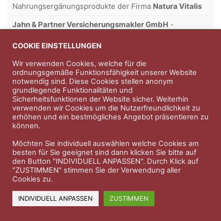
Nahrungsergänungsprodukte der Firma
Natura Vitalis
Jahn & Partner Versicherungsmakler GmbH
-
Versicherungen und Finanzdienstleistungen seit 1986 -
Professioneller Rundumschutz seit über 30 Jahren.
COOKIE EINSTELLUNGEN
Wir verwenden Cookies, welche für die
ordnungsgemäße Funktionsfähigkeit unserer Website
notwendig sind. Diese Cookies stellen anonym
Impressum
Nutzungsbedingungen
grundlegende Funktionalitäten und
Sicherheitsfunktionen der Website sicher. Weiterhin
Datenschutzerklärung
Therapeutenkatalog
Über uns
verwenden wir Cookies um die Nutzerfreundlichkeit zu
erhöhen und ein bestmögliches Angebot präsentieren zu
können.
© 2023 Therapeutennews.de
Möchten Sie individuell auswählen welche Cookies am
besten für Sie geeignet sind dann klicken Sie bitte auf
den Button "INDIVIDUELL ANPASSEN". Durch Klick auf
"ZUSTIMMEN" stimmen Sie der Verwendung aller
Cookies zu.
INDIVIDUELL ANPASSEN
ZUSTIMMEN