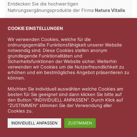
Entdecken Sie die hochwertigen
Nahrungsergänungsprodukte der Firma
Natura Vitalis
Jahn & Partner Versicherungsmakler GmbH
-
Versicherungen und Finanzdienstleistungen seit 1986 -
COOKIE EINSTELLUNGEN
Professioneller Rundumschutz seit über 30 Jahren.
Wir verwenden Cookies, welche für die
ordnungsgemäße Funktionsfähigkeit unserer Website
notwendig sind. Diese Cookies stellen anonym
grundlegende Funktionalitäten und
Impressum
Nutzungsbedingungen
Sicherheitsfunktionen der Website sicher. Weiterhin
verwenden wir Cookies um die Nutzerfreundlichkeit zu
Datenschutzerklärung
Therapeutenkatalog
Über uns
erhöhen und ein bestmögliches Angebot präsentieren zu
können.
© 2023 Therapeutennews.de
Möchten Sie individuell auswählen welche Cookies am
besten für Sie geeignet sind dann klicken Sie bitte auf
den Button "INDIVIDUELL ANPASSEN". Durch Klick auf
"ZUSTIMMEN" stimmen Sie der Verwendung aller
Cookies zu.
INDIVIDUELL ANPASSEN
ZUSTIMMEN